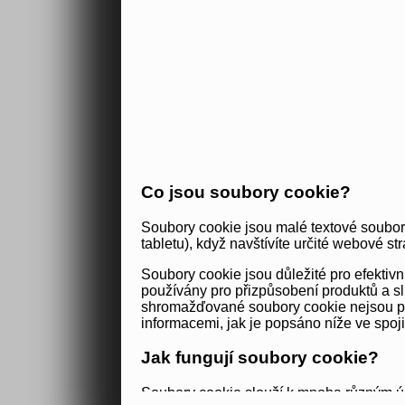
Co jsou soubory cookie?
Soubory cookie jsou malé textové soubor
tabletu), když navštívíte určité webové str
Soubory cookie jsou důležité pro efekti
používány pro přizpůsobení produktů a sl
shromažďované soubory cookie nejsou použ
informacemi, jak je popsáno níže ve spoj
Jak fungují soubory cookie?
Soubory cookie slouží k mnoha různým úč