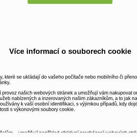
Více informací o souborech cookie
y, které se ukládají do vašeho počítače nebo mobilního či přen
ánky.
vní provoz našich webových stránek a umožňují vám nakupovat o
užeb nabízených a inzerovaných našim zákazníkům, a to jak na té
ívány k vaší osobní identifikaci, s výjimkou případů, kdy dojd
itosti s výkonovými soubory cookie.
elům – umožňují například efektivní procházení webových strá