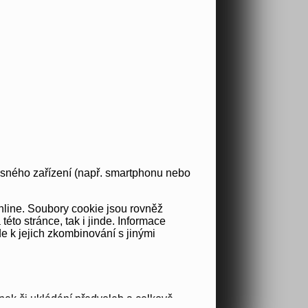
osného zařízení (např. smartphonu nebo
nline. Soubory cookie jsou rovněž
to stránce, tak i jinde. Informace
e k jejich zkombinování s jinými
nek či ukládání předvoleb a celkově