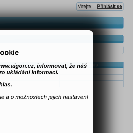
Vítejte
Přihlásit se
ookie
Popis
ww.aigon.cz, informovat, že náš
o ukládání informací.
hlas.
e a o možnostech jejich nastavení