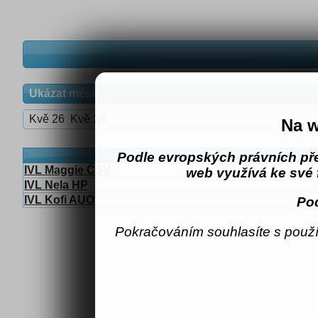
Ukázat měsíc
Kvě 26
Kvě 28
Na w
Nadpis
Podle evropských právních př
IVL Maggie ČSV
web využívá ke své 
IVL Nela HP
IVL Kofi AUO
Pod
Pokračováním souhlasíte s použí