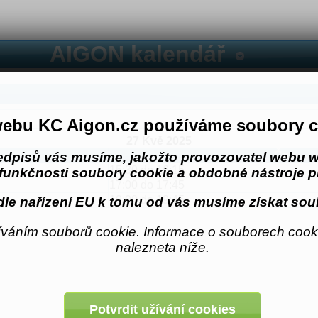
AIGON kalendář
ebu KC Aigon.cz používáme soubory c
27 Kvě 2025
Čas
edpisů vás musíme, jakožto provozovatel webu w
15:30 do 16:15
funkčnosti soubory cookie a obdobné nástroje pr
17:00 do 17:45
19:00 do 19:45
le nařízení EU k tomu od vás musíme získat sou
váním souborů cookie. Informace o souborech cooki
nalezneta níže.
Potvrdit užívání cookies