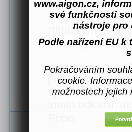
www.aigon.cz, inform
čištění).
své funkčnosti s
nástroje pro 
Přihlášení nebo 
Podle nařízení EU k
3 hodiny před za
s
Vyberte si i z da
Pokračováním souhla
pejskem v Kynol
cookie. Informac
možnostech jejich 
využívat. Jejich 
tomto odkazu: ai
Popis
Potvrd