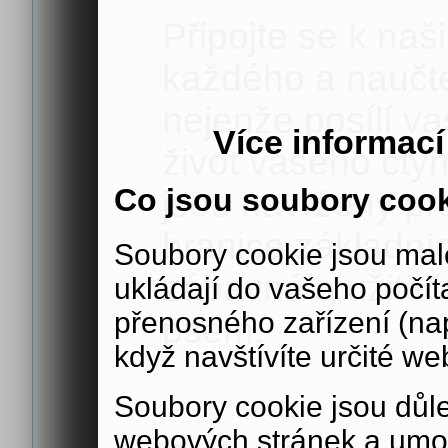
Připojte se k naš
každého a naučte
nejenže posílí va
Více informac
život vašeho čty
Co jsou soubory coo
jsou navrženy pro 
hranice základní
Soubory cookie jsou malé
zábavné a užiteč
ukládají do vašeho počít
přenosného zařízení (nap
psem.
když navštívíte určité we
Soubory cookie jsou důle
webových stránek a umož