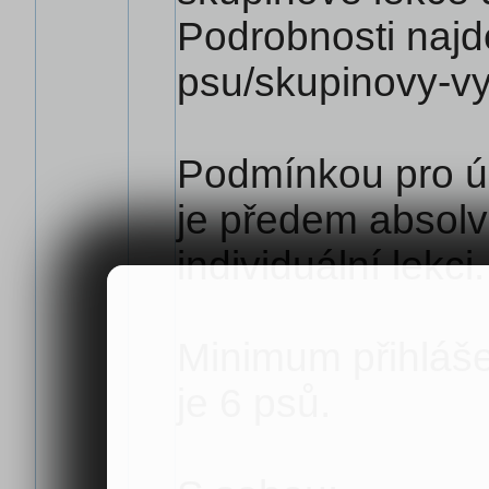
Podrobnosti najde
psu/skupinovy-vy
Podmínkou pro ú
je předem absolv
individuální lekci.
Minimum přihláše
je 6 psů.