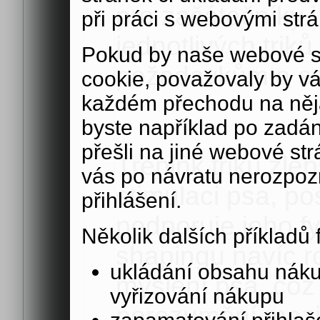
pro začátečníky i
při práci s webovými str
jednotlivých tri
Pokud by naše webové s
požadavkům a s
cookie, považovaly by v
každém přechodu na něja
byste například po zadán
přešli na jiné webové st
Trénink triků zle
vás po návratu nerozpoz
stimulaci psa, po
přihlášení.
podporuje jeho f
Několik dalších příkladů
shapingu navíc ro
ukládání obsahu nák
myšlení psa, což 
vyřizování nákupu
porozumění mezi