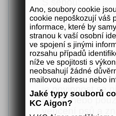
S sebou:
Ano, soubory cookie js
obojek a kratší p
cookie nepoškozují váš 
nejoblíbenější p
informace, které by samy
doporučujeme mi
stranou k vaší osobní iden
ve spojení s jinými in
dispozici)
rozsahu případů identifi
níže ve spojitosti s výko
neobsahují žádné důvěrné
Cvičíme v naší h
mailovou adresu nebo in
je povinnost se 
Jaké typy souborů co
obuvi (nebo použí
KC Aigon?
venčení psů a zna