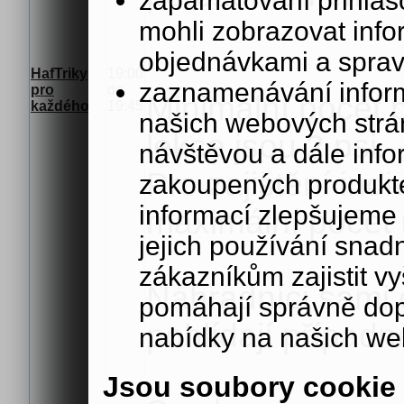
zapamatování přihlašo
mohli zobrazovat info
objednávkami a sprav
HafTriky
19:00
zaznamenávání inform
pro
do
Minimální počet 
každého
19:45
našich webových strá
lekce jsou 2 psi.
návštěvou a dále inf
Pro zajištění indi
zakoupených produkte
informací zlepšujeme 
maximální počet 
jejich používání sna
zákazníkům zajistit v
Náhradníci sami o
pomáhají správně dopo
pohlídají případn
nabídky na našich we
Jsou soubory cookie