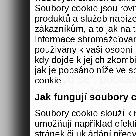
S využitím poziti
Soubory cookie jsou rov
shapingu (tvarov
produktů a služeb nabíz
požadované chov
zákazníkům, a to jak na té
Informace shromažďovan
řadu zábavných a 
používány k vaší osobní i
otočky, couvání, 
kdy dojde k jejich zkomb
úklony, zvedání t
jak je popsáno níže ve s
"styď se", počítá
cookie.
mnoho dalších.
Jak fungují soubory 
Soubory cookie slouží 
umožňují například efek
Naše lekce Haftr
stránek či ukládání před