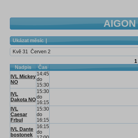
AIGON 
Ukázat měsíc
Kvě 31
Červen 2
1
Nadpis
Čas
14:45
IVL Mickey
do
NO
15:30
15:30
IVL
do
Dakota NO
16:15
IVL
15:30
Caesar
do
Frbul
16:15
16:15
IVL Dante
do
bostonek
17:00