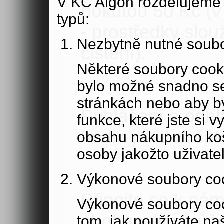
V KC Aigon rozdělujeme 
pokutou 50 Kč (v
typů:
- prostředky slou
Nezbytně nutné soubo
čištění).
Některé soubory cook
bylo možné snadno s
stránkách nebo aby b
Přihlášení a odh
funkce, které jste si 
hodin před začát
obsahu nákupního koší
osoby jakožto uživate
Výkonové soubory co
Připojte se k nám
Výkonové soubory coo
obohacující může
tom, jak používáte na