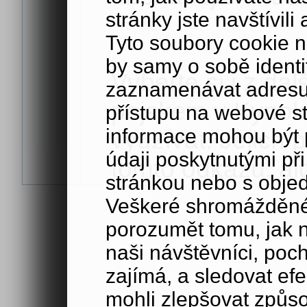
stránky jste navštívil
Tyto soubory cookie n
by samy o sobě identi
Vyberte si i z da
zaznamenávat adresu 
pejskem v Kynol
přístupu na webové s
informace mohou být p
využívat. Jejich 
údaji poskytnutými při
tomto odkazu: ai
stránkou nebo s obje
Veškeré shromážděné
porozumět tomu, jak 
naši návštěvníci, poc
zajímá, a sledovat ef
mohli zlepšovat způs