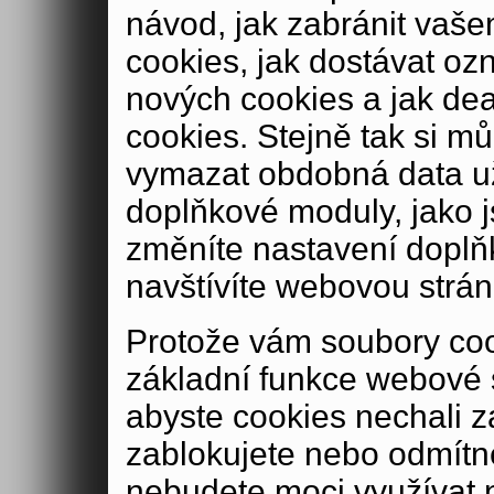
návod, jak zabránit vaše
cookies, jak dostávat oz
nových cookies a jak de
cookies. Stejně tak si m
vymazat obdobná data u
doplňkové moduly, jako js
změníte nastavení doplň
navštívíte webovou strán
Protože vám soubory coo
základní funkce webové 
abyste cookies nechali 
zablokujete nebo odmítn
nebudete moci využívat n