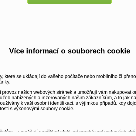
Více informací o souborech cookie
y, které se ukládají do vašeho počítače nebo mobilního či přen
ánky.
vní provoz našich webových stránek a umožňují vám nakupovat o
užeb nabízených a inzerovaných našim zákazníkům, a to jak na té
ívány k vaší osobní identifikaci, s výjimkou případů, kdy dojd
itosti s výkonovými soubory cookie.
elům – umožňují například efektivní procházení webových strá