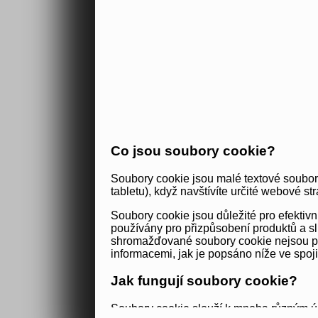
Co jsou soubory cookie?
Soubory cookie jsou malé textové soubor
tabletu), když navštívíte určité webové str
Soubory cookie jsou důležité pro efekti
používány pro přizpůsobení produktů a sl
shromažďované soubory cookie nejsou použ
informacemi, jak je popsáno níže ve spoj
Jak fungují soubory cookie?
Soubory cookie slouží k mnoha různým úč