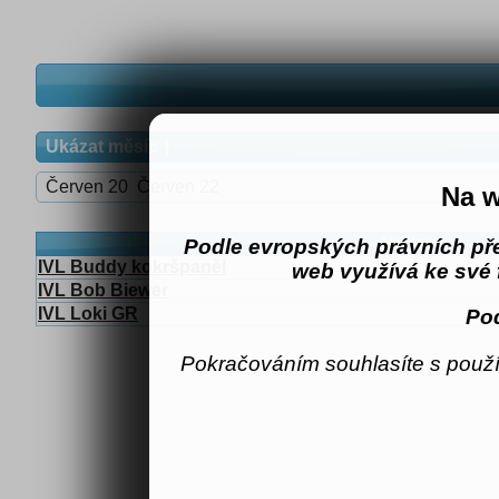
Ukázat měsíc
Červen 20
Červen 22
Na w
Nadpis
Podle evropských právních př
IVL Buddy kokršpaněl
web využívá ke své 
IVL Bob Biewer
IVL Loki GR
Pod
Pokračováním souhlasíte s použí