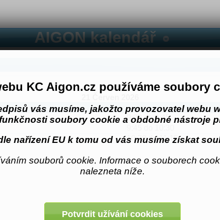
AIGON kalendář
ebu KC Aigon.cz používáme soubory c
21 Červen 2026
edpisů vás musíme, jakožto provozovatel webu w
9:00 do 9:45
funkčnosti soubory cookie a obdobné nástroje pr
9:45 do 10:30
10:30 do 11:15
le nařízení EU k tomu od vás musíme získat sou
váním souborů cookie. Informace o souborech cooki
nalezneta níže.
Potvrdit užívání cookies