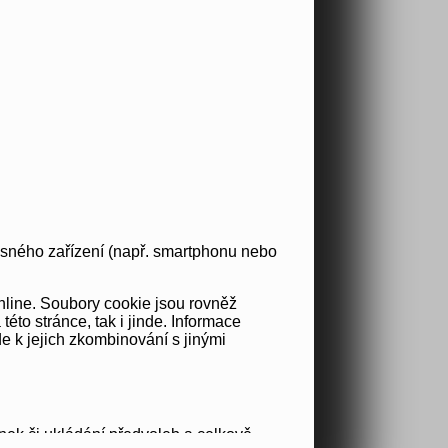
osného zařízení (např. smartphonu nebo
nline. Soubory cookie jsou rovněž
to stránce, tak i jinde. Informace
e k jejich zkombinování s jinými
nek či ukládání předvoleb a celkově