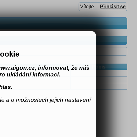
Vítejte
Přihlásit se
ookie
Čas
Popis
ww.aigon.cz, informovat, že náš
o ukládání informací.
hlas.
e a o možnostech jejich nastavení