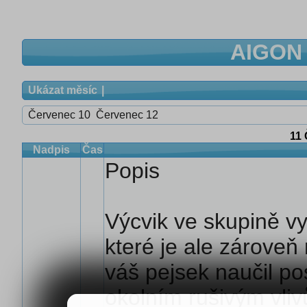
AIGON 
Ukázat měsíc
Červenec 10
Červenec 12
11
Nadpis
Čas
Popis
Výcvik ve skupině vy
které je ale zároveň
váš pejsek naučil po
okolním rušivým vliv