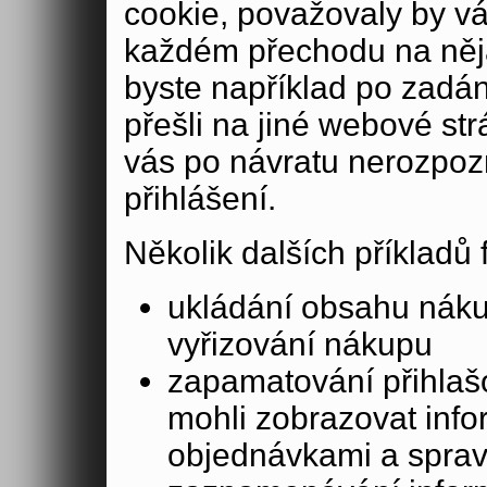
cookie, považovaly by v
každém přechodu na něja
byste například po zadán
přešli na jiné webové st
vás po návratu nerozpoz
přihlášení.
Několik dalších příkladů
ukládání obsahu nák
vyřizování nákupu
zapamatování přihlašo
mohli zobrazovat info
objednávkami a sprav