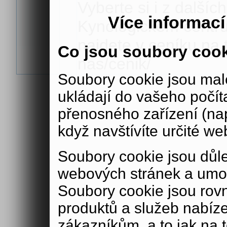
Vyberte si i z další
Více informac
Kynologickém centru 
najdete v ceníku na 
Co jsou soubory coo
nas/cenik/
Soubory cookie jsou malé
ukládají do vašeho počít
přenosného zařízení (nap
když navštívíte určité we
Soubory cookie jsou důle
webových stránek a umož
Soubory cookie jsou rov
produktů a služeb nabíz
zákazníkům, a to jak na té