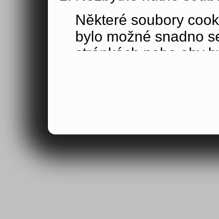
Některé soubory cook
bylo možné snadno s
stránkách nebo aby b
funkce, které jste si 
obsahu nákupního koší
osoby jakožto uživate
Výkonové soubory co
Výkonové soubory coo
tom, jak používáte na
stránky jste navštívil
Tyto soubory cookie n
by samy o sobě identi