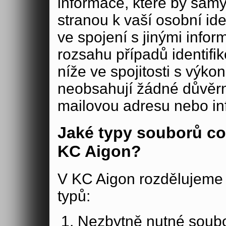
informace, které by samy
stranou k vaší osobní iden
ve spojení s jinými in
rozsahu případů identifi
níže ve spojitosti s výko
neobsahují žádné důvěrné
mailovou adresu nebo in
Jaké typy souborů co
KC Aigon?
V KC Aigon rozdělujeme 
typů:
Nezbytně nutné soubo