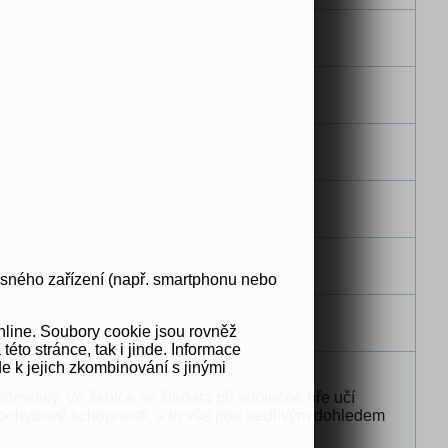
osného zařízení (např. smartphonu nebo
nline. Soubory cookie jsou rovněž
to stránce, tak i jinde. Informace
e k jejich zkombinování s jinými
stevníky. Ve školce se štěňata při společné hře učí
é pohybové schopnosti, a to vše pod bedlivým dohledem