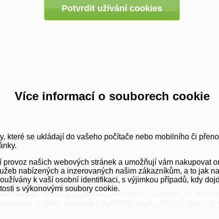
Potvrdit užívání cookies
Více informací o souborech cookie
y, které se ukládají do vašeho počítače nebo mobilního či přen
ánky.
vní provoz našich webových stránek a umožňují vám nakupovat o
užeb nabízených a inzerovaných našim zákazníkům, a to jak na té
ívány k vaší osobní identifikaci, s výjimkou případů, kdy dojd
itosti s výkonovými soubory cookie.
odový pes, potřebuje správnou socializaci a kontakt se psími vr
unikovat a dobře vycházet s ostatními pejsky. Rozvíjí také sv