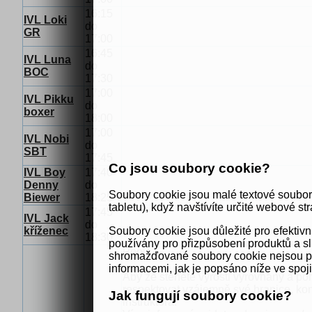
16:15
IVL Loki
do
GR
17:00
16:45
IVL Luna
do
BOC
17:30
17:00
IVL Pikku
do
boxer
18:00
17:00
IVL Nobi
do
SBT
17:45
Co jsou soubory cookie?
IVL Boy
17:40
Denny
do
Soubory cookie jsou malé textové soubor
Biewer
18:25
tabletu), když navštívíte určité webové str
17:45
IVL Jack
do
kříženec
Soubory cookie jsou důležité pro efekti
18:30
používány pro přizpůsobení produktů a sl
Popis
shromažďované soubory cookie nejsou použ
informacemi, jak je popsáno níže ve spoj
Aby ze štěněte vyrostl vyrovnaný a poh
respektovat vzájemně své hranice, kom
Jak fungují soubory cookie?
instruktora.