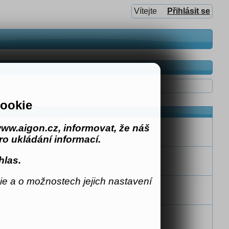
Vítejte
Přihlásit se
ookie
ww.aigon.cz, informovat, že náš
o ukládání informací.
hlas.
e a o možnostech jejich nastavení