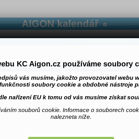
AIGON kalendář
29 Červenec 2026
ebu KC Aigon.cz používáme soubory c
Popis
edpisů vás musíme, jakožto provozovatel webu w
funkčnosti soubory cookie a obdobné nástroje pr
le nařízení EU k tomu od vás musíme získat sou
váním souborů cookie. Informace o souborech cooki
nalezneta níže.