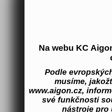
Na webu KC Aigo
Podle evropských
musíme, jakož
www.aigon.cz, inform
své funkčnosti s
nástroje pro 