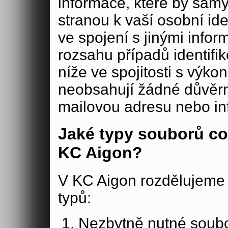
informace, které by samy
stranou k vaší osobní iden
ve spojení s jinými in
rozsahu případů identifi
níže ve spojitosti s výko
neobsahují žádné důvěrné
mailovou adresu nebo in
Jaké typy souborů co
KC Aigon?
V KC Aigon rozdělujeme 
typů:
Nezbytně nutné soubo