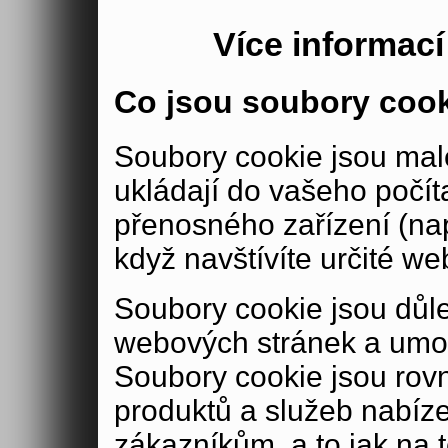
Více informac
Co jsou soubory coo
Soubory cookie jsou malé
ukládají do vašeho počít
přenosného zařízení (nap
když navštívíte určité we
Soubory cookie jsou důle
webových stránek a umož
Soubory cookie jsou rov
produktů a služeb nabíz
zákazníkům, a to jak na té