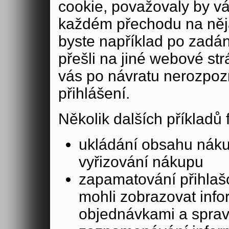
cookie, považovaly by v
každém přechodu na něja
byste například po zadán
přešli na jiné webové st
vás po návratu nerozpoz
přihlášení.
Několik dalších příkladů
ukládání obsahu nák
vyřizování nákupu
zapamatování přihlašo
mohli zobrazovat info
objednávkami a sprav