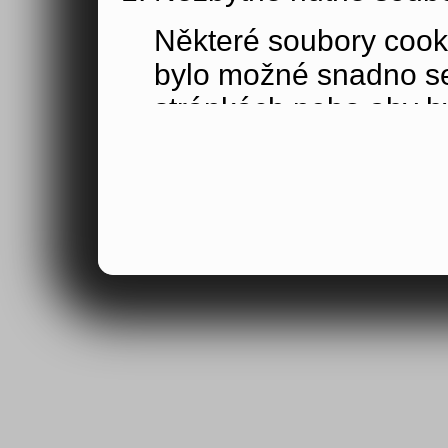
Některé soubory cook
bylo možné snadno s
stránkách nebo aby b
funkce, které jste si 
obsahu nákupního koší
osoby jakožto uživate
Výkonové soubory co
Výkonové soubory coo
tom, jak používáte na
stránky jste navštívil
Tyto soubory cookie n
by samy o sobě identi