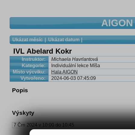
AIGON 
Ukázat měsíc
Ukázat datum
IVL Abelard Kokr
Instruktor:
Michaela Havrlantová
Kategorie:
Individuální lekce Míša
Místo výcviku:
Hala AIGON
Vytvořeno:
2024-06-03 07:45:09
Popis
Výskyty
7 Črn 2024 v 10:00 do 10:45