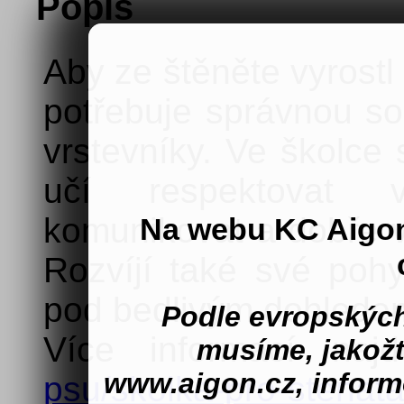
Popis
Aby ze štěněte vyrost
potřebuje správnou soc
vrstevníky. Ve školce 
učí respektovat 
komunikovat a dobře v
Na webu KC Aigo
Rozvíjí také své poh
pod bedlivým dohledem
Podle evropských
Více informací na
musíme, jakož
www.aigon.cz, inform
psu/skolka-pro-stenata