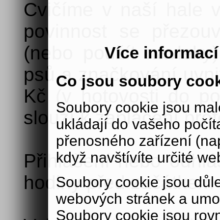
Cvičíme v naší hale v
povinnost se přezou
(nebo použít návleky)
Více informac
psů a značkování uvnit
Co jsou soubory coo
Kč (v hotovosti do po
Soubory cookie jsou malé
slouží k zaplacení prof
ukládají do vašeho počít
přenosného zařízení (nap
když navštívíte určité we
Přihlášení nebo odhlá
hodiny před začátkem 
Soubory cookie jsou důle
webových stránek a umož
Soubory cookie jsou rov