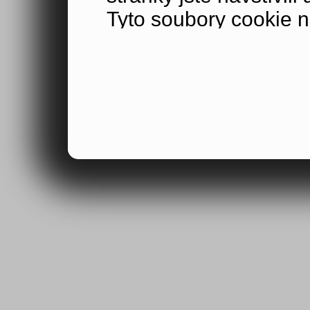
Tyto soubory cookie n
by samy o sobě identi
zaznamenávat adresu 
přístupu na webové s
informace mohou být p
údaji poskytnutými při
stránkou nebo s obje
Veškeré shromážděné
porozumět tomu, jak 
naši návštěvníci, poc
zajímá, a sledovat ef
mohli zlepšovat způs
ohledem na vás. Tyto