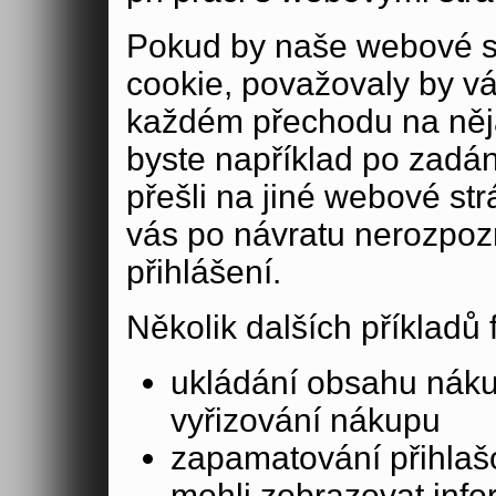
Pokud by naše webové s
cookie, považovaly by v
každém přechodu na něja
byste například po zadán
přešli na jiné webové st
vás po návratu nerozpoz
přihlášení.
Několik dalších příkladů
ukládání obsahu nák
vyřizování nákupu
zapamatování přihlašo
mohli zobrazovat info