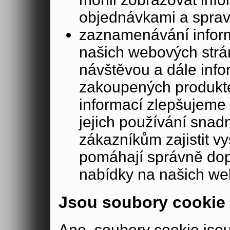
objednávkami a sprav
zaznamenávání inform
našich webových strá
návštěvou a dále inf
zakoupených produkte
informací zlepšujeme 
jejich používání sna
zákazníkům zajistit v
pomáhají správně dopo
nabídky na našich we
Jsou soubory cookie
Ano, soubory cookie js