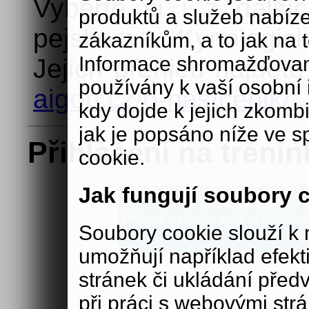
Vyberte si i z další
produktů a služeb nabíz
pejskem v Kynologick
zákazníkům, a to jak na té
Informace shromažďovan
Jejich přehled najdet
používány k vaší osobní i
aigon.cz/o-nas/cenik/
kdy dojde k jejich zkomb
jak je popsáno níže ve s
Přihlášení na trénin
cookie.
Jak fungují soubory 
Pro přihlašování se n
Pokud nemáte své přihlašova
Soubory cookie slouží 
zde:
aig
umožňují například efek
stránek či ukládání před
při práci s webovými str