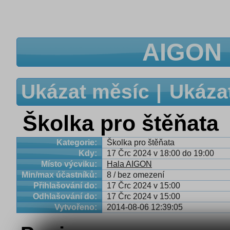
AIGON 
Ukázat měsíc
Ukáza
Školka pro štěňata
Kategorie:
Školka pro štěňata
Kdy:
17 Črc 2024 v 18:00 do 19:00
Místo výcviku:
Hala AIGON
Min/max účastníků:
8 / bez omezení
Přihlašování do:
17 Črc 2024 v 15:00
Odhlašování do:
17 Črc 2024 v 15:00
Vytvořeno:
2014-08-06 12:39:05