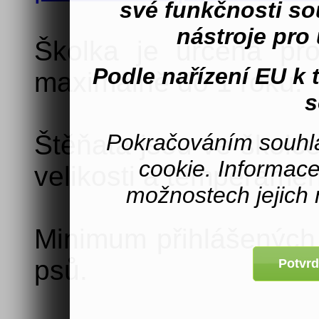
své funkčnosti s
nástroje pro 
Školka je určená pr
Podle nařízení EU k
maximálně do 1 roku.
s
Pokračováním souhla
Štěňata jsou ve školc
cookie. Informac
velikosti a temperamen
možnostech jejich 
Minimum přihlášených 
psů.
Potvrd