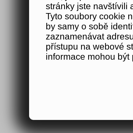
stránky jste navštívil
Tyto soubory cookie n
by samy o sobě identi
zaznamenávat adresu 
přístupu na webové s
informace mohou být p
údaji poskytnutými při
stránkou nebo s obje
Veškeré shromážděné
porozumět tomu, jak 
naši návštěvníci, poc
zajímá, a sledovat ef
mohli zlepšovat způs