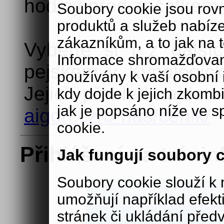
hodiny před začátkem 
Soubory cookie jsou rov
produktů a služeb nabíz
zákazníkům, a to jak na té
Vyberte si i z další
Informace shromažďovan
pejskem v Kynologick
používány k vaší osobní i
Jejich přehled najdet
kdy dojde k jejich zkomb
jak je popsáno níže ve s
aigon.cz/o-nas/cenik/
cookie.
Přihlášení na trénin
Jak fungují soubory 
Soubory cookie slouží 
Pro přihlašování se n
umožňují například efek
Pokud nemáte své přihlašova
stránek či ukládání před
zde:
aig