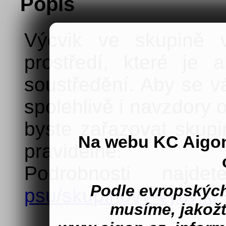
Popis
Výcvik ve skupině v
prostředí, které je 
soustředění. Aby se v
spolehlivě i navzdory 
byste zařazovat skupi
Na webu KC Aigo
pravidelně.
Podrobnosti naj
Podle evropských
psu/skupinovy-vycvik/
musíme, jakož