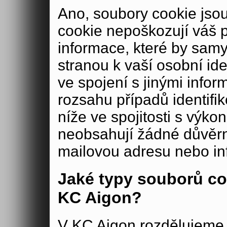
Ano, soubory cookie js
cookie nepoškozují váš 
informace, které by samy
stranou k vaší osobní iden
ve spojení s jinými in
rozsahu případů identifi
níže ve spojitosti s výko
neobsahují žádné důvěrné
mailovou adresu nebo in
Jaké typy souborů co
KC Aigon?
V KC Aigon rozdělujeme 