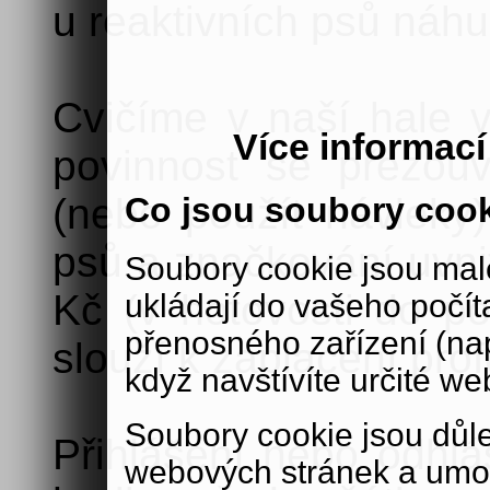
u reaktivních psů náh
Cvičíme v naší hale v
Více informac
povinnost se přezou
Co jsou soubory coo
(nebo použít návleky)
psů a značkování uvnit
Soubory cookie jsou malé
Kč (v hotovosti do po
ukládají do vašeho počít
přenosného zařízení (nap
slouží k zaplacení prof
když navštívíte určité we
Soubory cookie jsou důle
Přihlášení nebo odhlá
webových stránek a umož