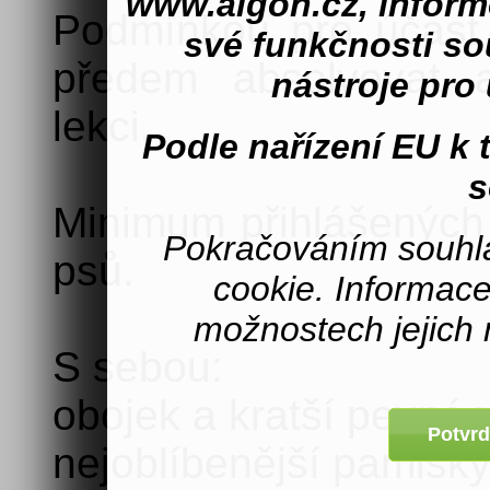
www.aigon.cz, inform
Podmínkou pro účast
své funkčnosti s
předem absolvovat a
nástroje pro 
lekci.
Podle nařízení EU k
s
Minimum přihlášených 
Pokračováním souhla
psů.
cookie. Informac
možnostech jejich 
S sebou:
obojek a kratší pevné 
Potvrd
nejoblíbenější pamlsky