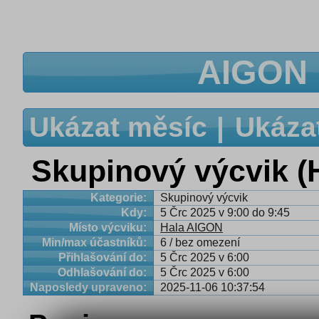
AIGON 
Ukázat měsíc
Ukáza
Skupinový výcvik 
Kategorie:
Skupinový výcvik
Kdy:
5 Črc 2025 v 9:00 do 9:45
Místo výcviku:
Hala AIGON
Min/max účastníků:
6 / bez omezení
Přihlašování do:
5 Črc 2025 v 6:00
Odhlašování do:
5 Črc 2025 v 6:00
Naposledy upraveno:
2025-11-06 10:37:54