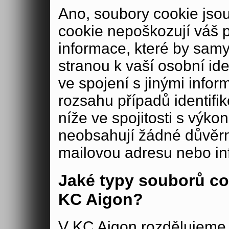
Ano, soubory cookie js
cookie nepoškozují váš 
informace, které by samy
stranou k vaší osobní iden
ve spojení s jinými in
rozsahu případů identifi
níže ve spojitosti s výko
neobsahují žádné důvěrné
mailovou adresu nebo in
Jaké typy souborů co
KC Aigon?
V KC Aigon rozdělujeme 