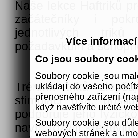
Naše lekce Haftriků p
začátečníky i pokro
jednotlivých trik
Více informac
požadavkům a schopn
Co jsou soubory coo
Soubory cookie jsou malé
Trénink triků zlepš
ukládají do vašeho počít
přenosného zařízení (nap
stimulaci psa, posi
když navštívíte určité we
podporuje jeho fyzick
Soubory cookie jsou důle
navíc rozvíjí kreativi
webových stránek a umož