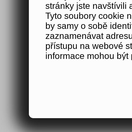
stránky jste navštívil
Tyto soubory cookie n
by samy o sobě identi
zaznamenávat adresu 
přístupu na webové s
informace mohou být p
údaji poskytnutými při
stránkou nebo s obje
Veškeré shromážděné
porozumět tomu, jak 
naši návštěvníci, poc
zajímá, a sledovat ef
mohli zlepšovat způs