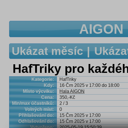
AIGON 
Ukázat měsíc
Ukáza
HafTriky pro každé
Kategorie:
HafTriky
Kdy:
16 Črn 2025 v 17:00 do 18:00
Místo výcviku:
Hala AIGON
Cena:
350,-Kč
Min/max účastníků:
2 / 3
Volných míst:
0
Přihlašování do:
15 Črn 2025 v 17:00
Odhlašování do:
15 Črn 2025 v 17:00
Vytvořeno:
2025-05-19 15:50:39