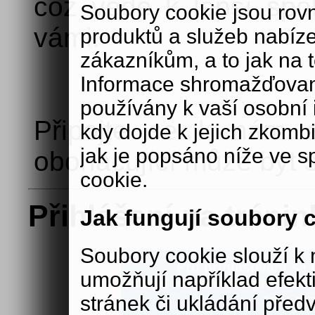
což vede k lepší spo
Soubory cookie jsou rov
vámi.
produktů a služeb nabíz
zákazníkům, a to jak na té
Informace shromažďovan
používány k vaší osobní i
Připojte se k nám a
kdy dojde k jejich zkomb
jak je popsáno níže ve s
obohacující může být 
cookie.
Přihlášení na trénin
Jak fungují soubory 
Soubory cookie slouží 
Pro přihlašování se n
umožňují například efek
Pokud nemáte své přihlašova
zde:
aig
stránek či ukládání před