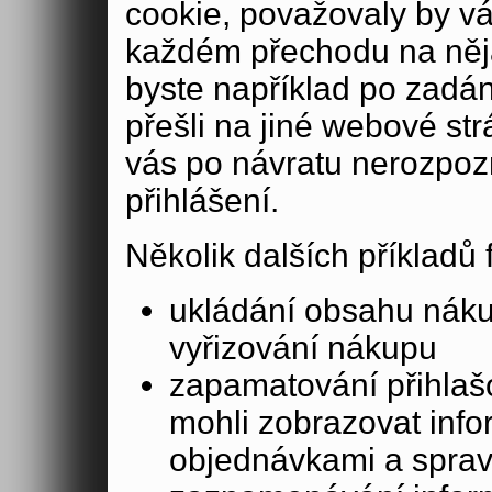
cookie, považovaly by v
každém přechodu na něja
byste například po zadán
přešli na jiné webové st
vás po návratu nerozpoz
přihlášení.
Několik dalších příkladů
ukládání obsahu nák
vyřizování nákupu
zapamatování přihlašo
mohli zobrazovat info
objednávkami a sprav