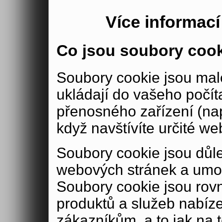
Více informac
Co jsou soubory coo
Soubory cookie jsou malé
ukládají do vašeho počít
přenosného zařízení (nap
když navštívíte určité we
Soubory cookie jsou důle
webových stránek a umož
Soubory cookie jsou rov
produktů a služeb nabíz
zákazníkům, a to jak na té