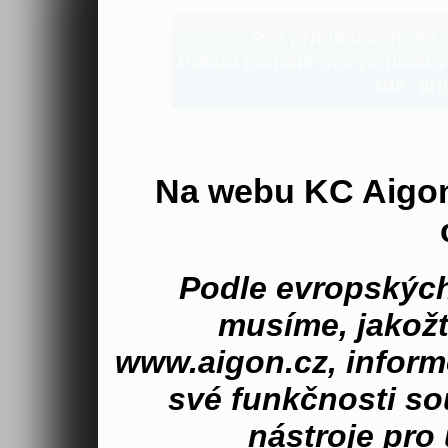
Pro přihlašování se n
Pokud nemáte své přihlašova
zde:
aig
Na webu KC Aigo
Podle evropských
musíme, jakož
www.aigon.cz, inform
své funkčnosti s
nástroje pro 