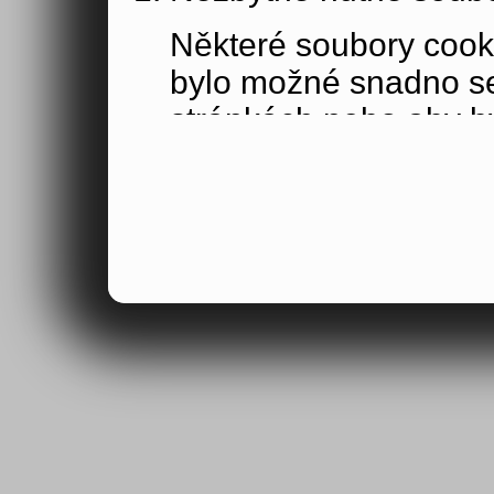
Některé soubory cook
bylo možné snadno s
stránkách nebo aby b
funkce, které jste si 
obsahu nákupního koší
osoby jakožto uživate
Výkonové soubory co
Výkonové soubory coo
tom, jak používáte na
stránky jste navštívil
Tyto soubory cookie n
by samy o sobě identi