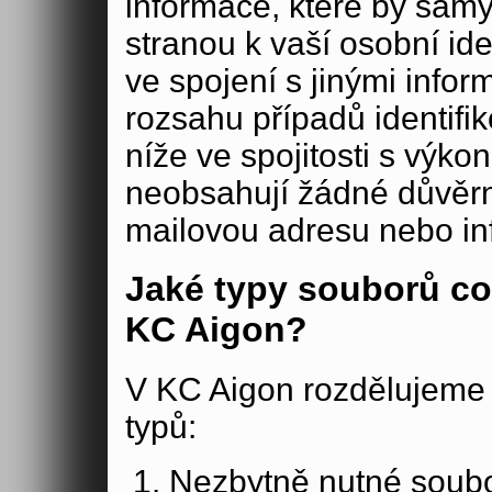
informace, které by samy
stranou k vaší osobní iden
ve spojení s jinými in
rozsahu případů identifi
níže ve spojitosti s výko
neobsahují žádné důvěrné
mailovou adresu nebo in
Jaké typy souborů co
KC Aigon?
V KC Aigon rozdělujeme 
typů:
Nezbytně nutné soubo