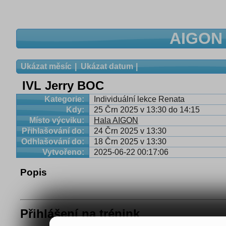
AIGON 
Ukázat měsíc
Ukázat datum
IVL Jerry BOC
Kategorie:
Individuální lekce Renata
Kdy:
25 Črn 2025 v 13:30 do 14:15
Místo výcviku:
Hala AIGON
Přihlašování do:
24 Črn 2025 v 13:30
Odhlašování do:
18 Črn 2025 v 13:30
Vytvořeno:
2025-06-22 00:17:06
Popis
Přihlášení na trénink