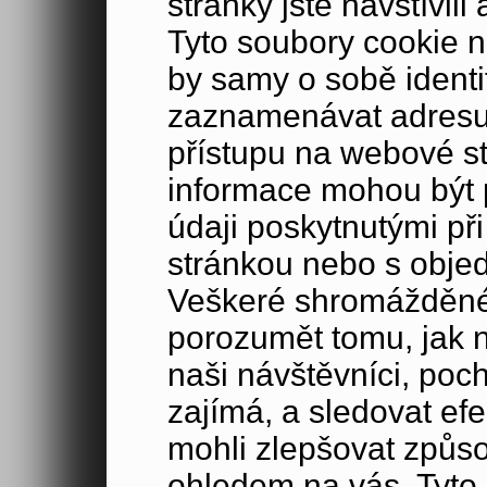
stránky jste navštívil
Tyto soubory cookie n
by samy o sobě identi
zaznamenávat adresu 
přístupu na webové s
informace mohou být p
údaji poskytnutými při
stránkou nebo s obje
Veškeré shromážděné
porozumět tomu, jak 
naši návštěvníci, poc
zajímá, a sledovat ef
mohli zlepšovat způs
ohledem na vás. Tyto