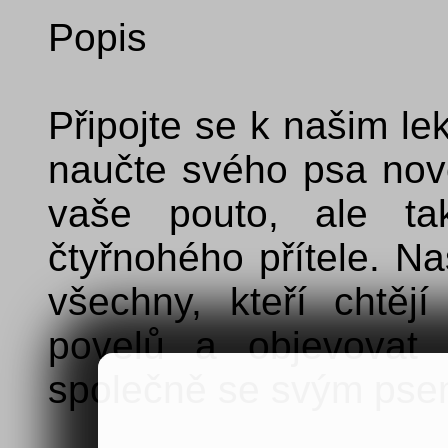
Popis
Připojte se k našim le
naučte svého psa nové 
vaše pouto, ale ta
čtyřnohého přítele. N
všechny, kteří chtějí
povelů a objevovat 
společně se svým pse