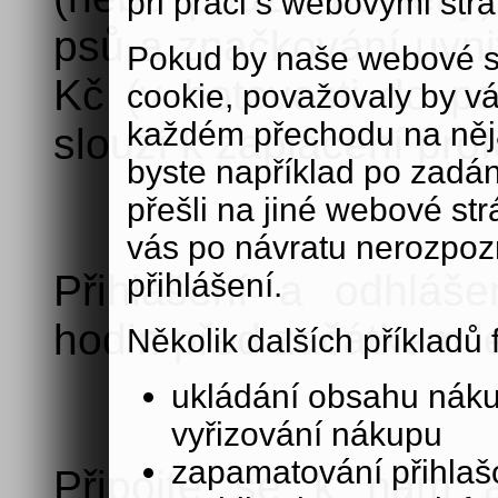
při práci s webovými str
psů a značkování uvnit
Pokud by naše webové s
Kč (v hotovosti do po
cookie, považovaly by v
každém přechodu na něja
slouží k zaplacení prof
byste například po zadán
přešli na jiné webové st
vás po návratu nerozpoz
přihlášení.
Přihlášení a odhláš
hodin před začátkem le
Několik dalších příkladů
ukládání obsahu nák
vyřizování nákupu
zapamatování přihlašo
Připojte se k nám a