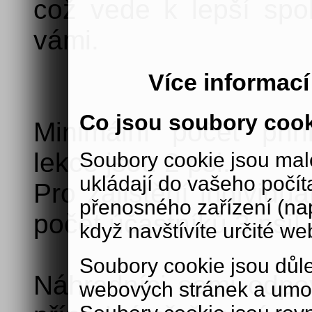
což vede k lepší spo
vámi.
Více informac
Co jsou soubory coo
Minimální počet při
lekce jsou 2 psi.
Soubory cookie jsou malé
ukládají do vašeho počít
Pro zajištění individu
přenosného zařízení (nap
počet účastníků 3 psi!
když navštívíte určité we
Soubory cookie jsou důle
Náhradníci sami odpoví
webových stránek a umož