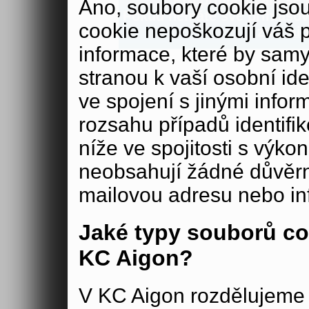
Pro přihlašování se n
Ano, soubory cookie js
Pokud nemáte své přihlašova
cookie nepoškozují váš 
zde:
aig
informace, které by samy
stranou k vaší osobní iden
ve spojení s jinými in
rozsahu případů identifi
níže ve spojitosti s výko
neobsahují žádné důvěrné
mailovou adresu nebo in
Jaké typy souborů co
KC Aigon?
V KC Aigon rozdělujeme 