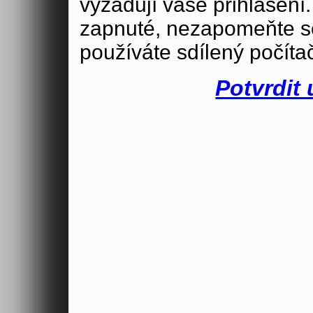
vyžadují vaše přihlášení
zapnuté, nezapomeňte se
používáte sdílený počíta
Potvrdit 