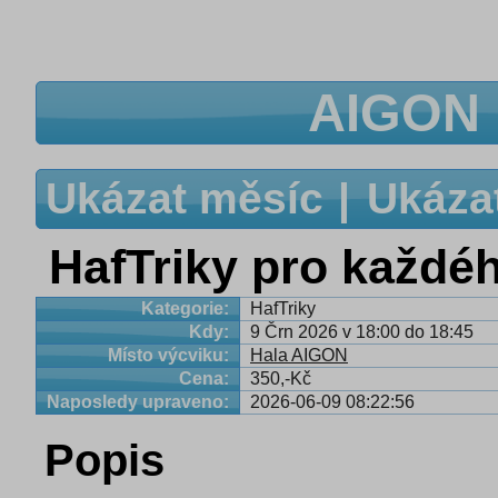
AIGON 
Ukázat měsíc
Ukáza
HafTriky pro každé
Kategorie:
HafTriky
Kdy:
9 Črn 2026 v 18:00 do 18:45
Místo výcviku:
Hala AIGON
Cena:
350,-Kč
Naposledy upraveno:
2026-06-09 08:22:56
Popis