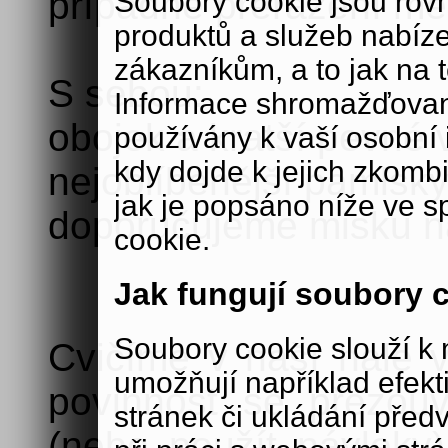
případné přeřazení mez
Soubory cookie jsou rov
produktů a služeb nabíz
zákazníkům, a to jak na té
S sebou:
Informace shromažďovan
obojek a kratší pevné 
používány k vaší osobní i
kdy dojde k jejich zkomb
nejoblíbenější pamlsky
jak je popsáno níže ve s
doporučujeme misku na
cookie.
Jak fungují soubory 
Soubory cookie slouží 
Cvičíme v naší hale v
umožňují například efek
povinnost se přezou
stránek či ukládání před
(nebo použít návleky)