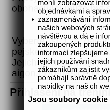
mohli zobrazovat info
obohacující může být 
objednávkami a sprav
zaznamenávání inform
našich webových strá
návštěvou a dále inf
Vyberte si i z další
zakoupených produkte
pejskem v Kynologick
informací zlepšujeme 
jejich používání sna
Jejich přehled najdet
zákazníkům zajistit v
aigon.cz/o-nas/cenik/
pomáhají správně dopo
nabídky na našich we
Přihlášení na trénin
Jsou soubory cookie