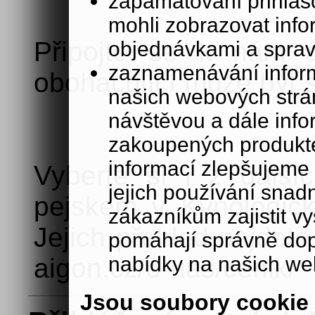
zapamatování přihlašo
mohli zobrazovat info
Připojte se k nám a
objednávkami a sprav
zaznamenávání inform
obohacující může být 
našich webových strá
návštěvou a dále inf
zakoupených produkte
informací zlepšujeme 
Vyberte si i z další
jejich používání sna
pejskem v Kynologick
zákazníkům zajistit v
Jejich přehled najdet
pomáhají správně dopo
nabídky na našich we
aigon.cz/o-nas/cenik/
Jsou soubory cookie