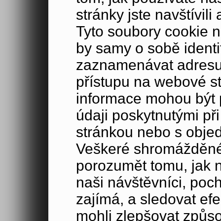
stránky jste navštívil
Tyto soubory cookie n
by samy o sobě identi
zaznamenávat adresu 
přístupu na webové s
informace mohou být p
údaji poskytnutými při
stránkou nebo s obje
Veškeré shromážděné
porozumět tomu, jak 
naši návštěvníci, poc
zajímá, a sledovat ef
mohli zlepšovat způs