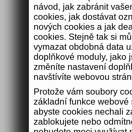
návod, jak zabránit vaše
cookies, jak dostávat oz
nových cookies a jak de
cookies. Stejně tak si m
vymazat obdobná data u
doplňkové moduly, jako js
změníte nastavení doplň
navštívíte webovou strán
Protože vám soubory coo
základní funkce webové 
abyste cookies nechali 
zablokujete nebo odmítn
nebudete moci využívat n