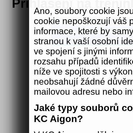
Přihlášení na trénin
Ano, soubory cookie js
cookie nepoškozují váš 
Pro přihlašování se n
informace, které by samy
Pokud nemáte své přihlašova
zde:
aig
stranou k vaší osobní iden
ve spojení s jinými in
rozsahu případů identifi
níže ve spojitosti s výko
neobsahují žádné důvěrné
mailovou adresu nebo in
Jaké typy souborů co
KC Aigon?