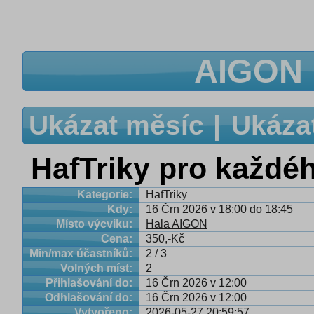
AIGON 
Ukázat měsíc
Ukáza
HafTriky pro každé
Kategorie:
HafTriky
Kdy:
16 Črn 2026 v 18:00 do 18:45
Místo výcviku:
Hala AIGON
Cena:
350,-Kč
Min/max účastníků:
2 / 3
Volných míst:
2
Přihlašování do:
16 Črn 2026 v 12:00
Odhlašování do:
16 Črn 2026 v 12:00
Vytvořeno:
2026-05-27 20:59:57