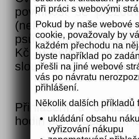
při práci s webovými str
povinnost se přezou
(nebo použít návleky)
Pokud by naše webové s
cookie, považovaly by v
psů a značkování uvnit
každém přechodu na něja
Kč (v hotovosti do po
byste například po zadán
slouží k zaplacení prof
přešli na jiné webové st
vás po návratu nerozpoz
přihlášení.
Několik dalších příkladů
Přihlášení a odhláš
ukládání obsahu nák
hodin před začátkem le
vyřizování nákupu