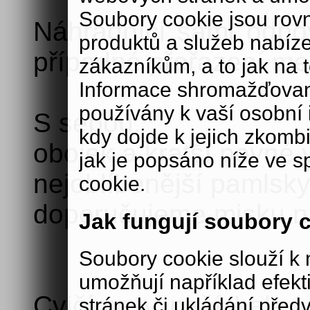
Soubory cookie jsou rov
Náhradníci sami odpoví
produktů a služeb nabíz
případné přeřazení mez
zákazníkům, a to jak na té
Informace shromažďovan
používány k vaší osobní i
S sebou:
kdy dojde k jejich zkomb
obojek a kratší pevné 
jak je popsáno níže ve s
nejoblíbenější pamlsky
cookie.
doporučujeme misku na
Jak fungují soubory 
Soubory cookie slouží 
umožňují například efek
Cvičíme v naší hale v
stránek či ukládání před