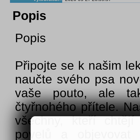
Popis
Popis
Připojte se k našim le
naučte svého psa nové 
vaše pouto, ale ta
čtyřnohého přítele. N
všechny, kteří chtějí
povelů a objevovat 