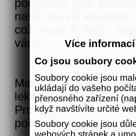
podporuje jeho fyzick
navíc rozvíjí kreativi
což vede k lepší spo
vámi.
Více informac
Co jsou soubory coo
Soubory cookie jsou malé
Minimální počet při
ukládají do vašeho počít
lekce jsou 2 psi.
přenosného zařízení (nap
Pro zajištění individu
když navštívíte určité we
počet účastníků 3 psi!
Soubory cookie jsou důle
webových stránek a umož