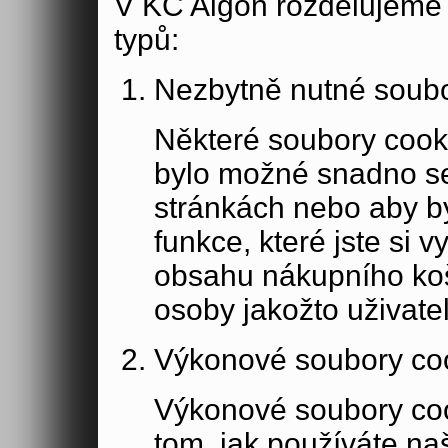
V KC Aigon rozdělujeme 
typů:
Nezbytně nutné soubo
Některé soubory cook
bylo možné snadno s
stránkách nebo aby b
funkce, které jste si 
obsahu nákupního koší
osoby jakožto uživate
Výkonové soubory co
Výkonové soubory coo
tom, jak používáte na