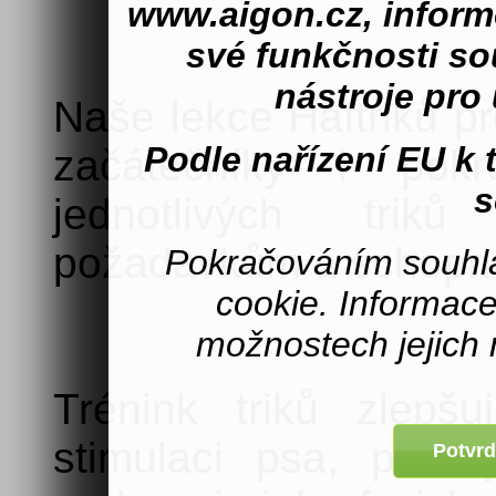
www.aigon.cz, inform
své funkčnosti s
nástroje pro 
Naše lekce Haftriků p
Podle nařízení EU k
začátečníky i pokro
s
jednotlivých trik
požadavkům a schopn
Pokračováním souhla
cookie. Informac
možnostech jejich 
Trénink triků zlepš
stimulaci psa, posi
Potvrd