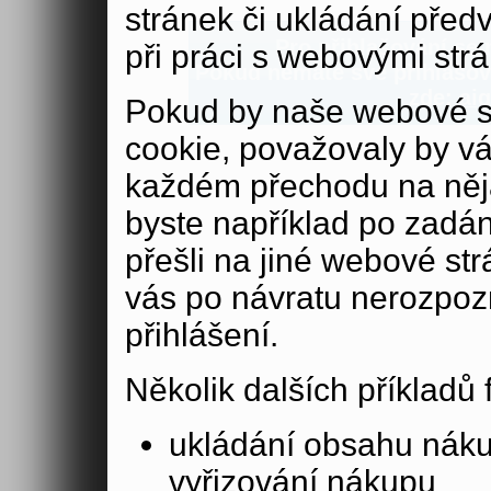
stránek či ukládání před
Pro přihlašování se n
při práci s webovými str
Pokud nemáte své přihlašova
zde:
aig
Pokud by naše webové s
cookie, považovaly by v
každém přechodu na něja
byste například po zadán
přešli na jiné webové st
vás po návratu nerozpoz
přihlášení.
Několik dalších příkladů
ukládání obsahu nák
vyřizování nákupu