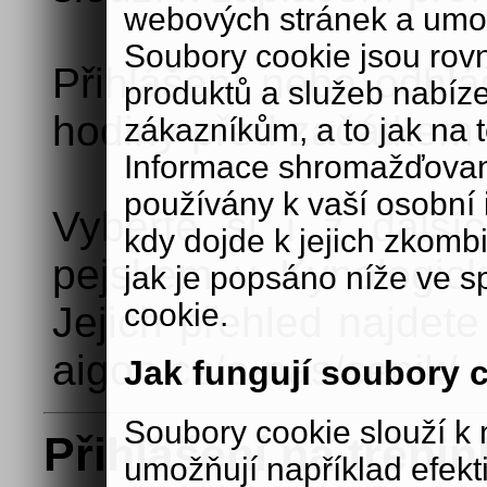
webových stránek a umož
Soubory cookie jsou rov
Přihlášení nebo odhlá
produktů a služeb nabíz
hodiny před začátkem 
zákazníkům, a to jak na té
Informace shromažďovan
používány k vaší osobní i
Vyberte si i z další
kdy dojde k jejich zkomb
pejskem v Kynologick
jak je popsáno níže ve s
cookie.
Jejich přehled najdet
aigon.cz/o-nas/cenik/
Jak fungují soubory 
Soubory cookie slouží 
Přihlášení na trénin
umožňují například efek