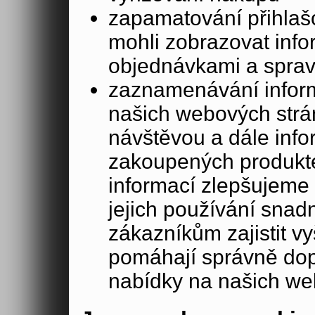
zapamatování přihlašo
mohli zobrazovat info
objednávkami a sprav
zaznamenávání inform
našich webových strá
návštěvou a dále inf
zakoupených produkte
informací zlepšujeme 
jejich používání sna
zákazníkům zajistit v
pomáhají správně dopo
nabídky na našich we