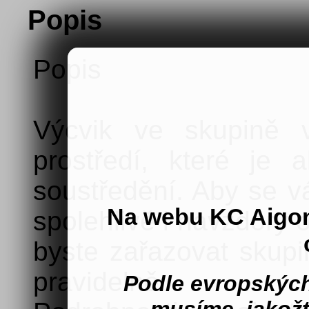
Popis
Popis
Výcvik ve skupině v
prostředí, které je 
soustředění. Aby se v
Na webu KC Aigo
spolehlivě i navzdory 
byste zařazovat skupi
pravidelně.
Podle evropských