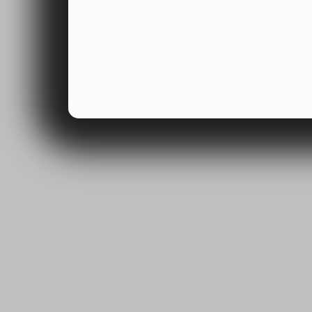
mohli zlepšovat způs
ohledem na vás. Tyto
zlepšovat naše webov
jejich používání.
Funkční soubory cook
Funkční soubory cook
nastavení možností w
jazykové a marketing
stránku. Umožňují ná
které jste si vyžádali,
stránek.
Soubory cookie třetíc