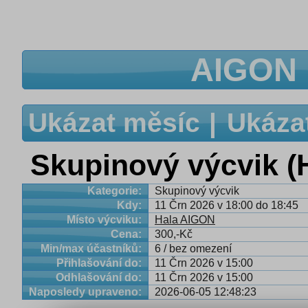
AIGON 
Ukázat měsíc
Ukáza
Skupinový výcvik 
Kategorie:
Skupinový výcvik
Kdy:
11 Črn 2026 v 18:00 do 18:45
Místo výcviku:
Hala AIGON
Cena:
300,-Kč
Min/max účastníků:
6 / bez omezení
Přihlašování do:
11 Črn 2026 v 15:00
Odhlašování do:
11 Črn 2026 v 15:00
Naposledy upraveno:
2026-06-05 12:48:23