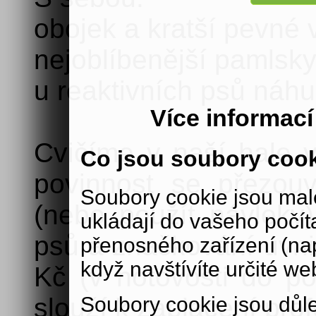
obojek a kratší pevné 
nejoblíbenější pamlsky
u reaktivních psů náh
Více informac
Cvičíme v naší hale v
Co jsou soubory coo
povinnost se přezou
Soubory cookie jsou malé
(nebo použít návleky)
ukládají do vašeho počít
psů a značkování uvnit
přenosného zařízení (nap
když navštívíte určité we
Kč (v hotovosti do po
Soubory cookie jsou důle
slouží k zaplacení prof