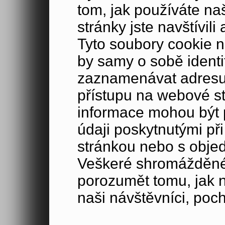
tom, jak používáte na
stránky jste navštívil
Tyto soubory cookie n
by samy o sobě identi
zaznamenávat adresu 
přístupu na webové s
informace mohou být p
údaji poskytnutými při
stránkou nebo s obje
Veškeré shromážděné
porozumět tomu, jak 
naši návštěvníci, poc
zajímá, a sledovat ef