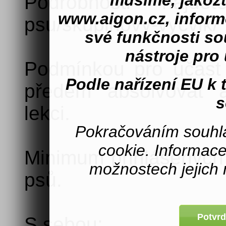
musíme, jakož
Podrobnosti najdet
www.aigon.cz, inform
psu/skupinovy-vycvik/
své funkčnosti s
nástroje pro 
Podmínkou pro účast
Podle nařízení EU k
předem absolvovat a
s
lekci.
Pokračováním souhla
cookie. Informac
Minimum přihlášených 
možnostech jejich 
psů.
Potvrd
S sebou: