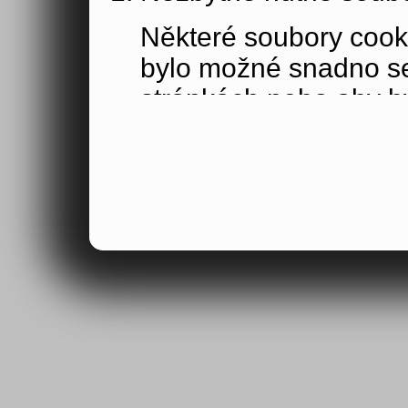
Některé soubory cook
bylo možné snadno s
stránkách nebo aby b
funkce, které jste si 
obsahu nákupního koší
osoby jakožto uživate
Výkonové soubory co
Výkonové soubory coo
tom, jak používáte na
stránky jste navštívil
Tyto soubory cookie n
by samy o sobě identi