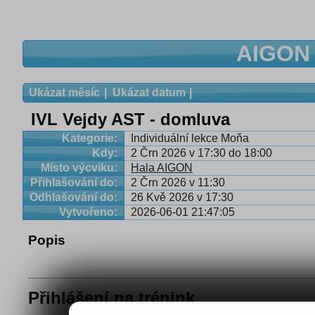
AIGON 
Ukázat měsíc
Ukázat datum
IVL Vejdy AST - domluva
Kategorie:
Individuální lekce Moňa
Kdy:
2 Črn 2026 v 17:30 do 18:00
Místo výcviku:
Hala AIGON
Přihlašování do:
2 Črn 2026 v 11:30
Odhlašování do:
26 Kvě 2026 v 17:30
Vytvořeno:
2026-06-01 21:47:05
Popis
Přihlášení na trénink