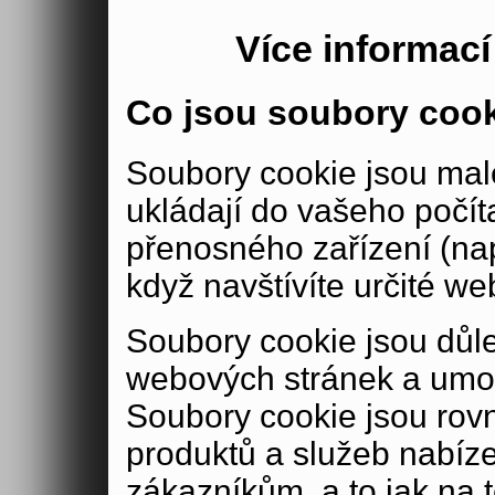
Více informac
Co jsou soubory coo
Soubory cookie jsou malé
ukládají do vašeho počít
přenosného zařízení (nap
když navštívíte určité we
Soubory cookie jsou důle
webových stránek a umož
Soubory cookie jsou rov
produktů a služeb nabíz
zákazníkům, a to jak na té