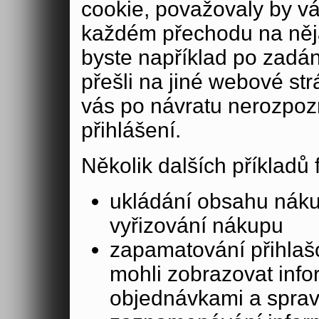
cookie, považovaly by v
každém přechodu na něja
byste například po zadán
přešli na jiné webové st
vás po návratu nerozpoz
přihlášení.
Několik dalších příkladů
ukládání obsahu nák
vyřizování nákupu
zapamatování přihlašo
mohli zobrazovat info
objednávkami a sprav