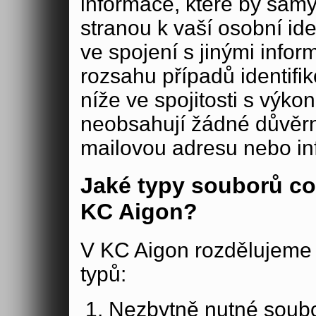
informace, které by samy
stranou k vaší osobní iden
ve spojení s jinými in
rozsahu případů identifi
níže ve spojitosti s výko
neobsahují žádné důvěrné
mailovou adresu nebo in
Jaké typy souborů co
KC Aigon?
V KC Aigon rozdělujeme 
typů:
Nezbytně nutné soubo