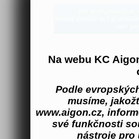
Pro přihlašování se n
Pokud nemáte své přihlašova
zde:
aig
Na webu KC Aigo
Podle evropských
musíme, jakož
www.aigon.cz, inform
své funkčnosti s
nástroje pro 