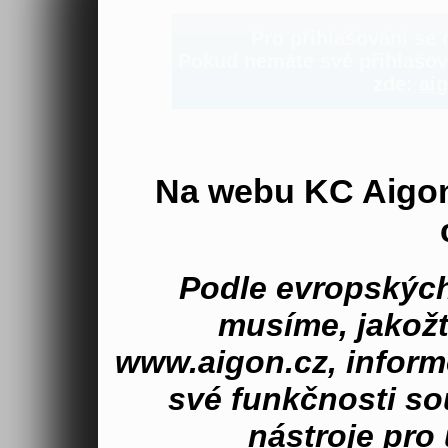
Pro přihlašování se n
Pokud nemáte své přihlašova
zde:
aig
Na webu KC Aigo
Podle evropských
musíme, jakož
www.aigon.cz, inform
své funkčnosti s
nástroje pro 