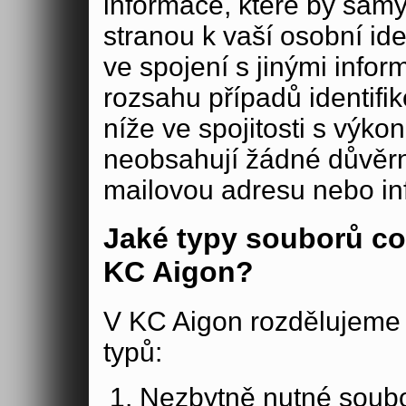
informace, které by samy
stranou k vaší osobní iden
ve spojení s jinými in
rozsahu případů identifi
níže ve spojitosti s výko
neobsahují žádné důvěrné
mailovou adresu nebo in
Jaké typy souborů co
KC Aigon?
V KC Aigon rozdělujeme 
typů:
Nezbytně nutné soubo