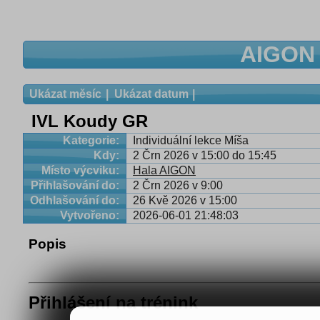
AIGON 
Ukázat měsíc
Ukázat datum
IVL Koudy GR
Kategorie:
Individuální lekce Míša
Kdy:
2 Črn 2026 v 15:00 do 15:45
Místo výcviku:
Hala AIGON
Přihlašování do:
2 Črn 2026 v 9:00
Odhlašování do:
26 Kvě 2026 v 15:00
Vytvořeno:
2026-06-01 21:48:03
Popis
Přihlášení na trénink