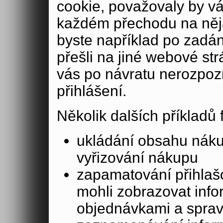
cookie, považovaly by v
každém přechodu na něja
byste například po zadán
přešli na jiné webové st
vás po návratu nerozpoz
přihlášení.
Několik dalších příkladů
ukládání obsahu nák
vyřizování nákupu
zapamatování přihlašo
mohli zobrazovat info
objednávkami a sprav