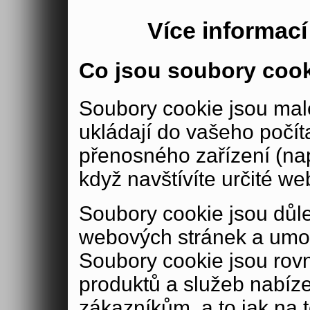
Více informac
Co jsou soubory coo
Soubory cookie jsou malé
ukládají do vašeho počít
přenosného zařízení (nap
když navštívíte určité we
Soubory cookie jsou důle
webových stránek a umož
Soubory cookie jsou rov
produktů a služeb nabíz
zákazníkům, a to jak na té