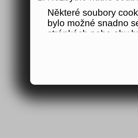
Některé soubory cook
bylo možné snadno s
stránkách nebo aby b
funkce, které jste si 
obsahu nákupního koší
osoby jakožto uživate
Výkonové soubory co
Výkonové soubory coo
tom, jak používáte na
stránky jste navštívil
Tyto soubory cookie n
by samy o sobě identi