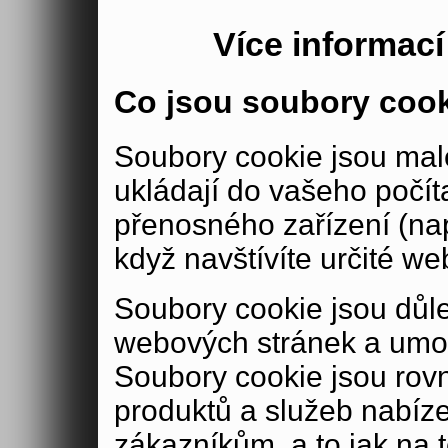
Více informac
Co jsou soubory coo
Soubory cookie jsou malé
ukládají do vašeho počít
přenosného zařízení (nap
když navštívíte určité we
Soubory cookie jsou důle
webových stránek a umož
Soubory cookie jsou rov
produktů a služeb nabíz
zákazníkům, a to jak na té