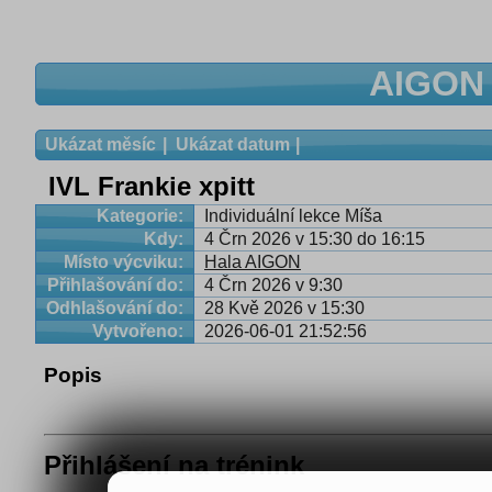
AIGON 
Ukázat měsíc
Ukázat datum
IVL Frankie xpitt
Kategorie:
Individuální lekce Míša
Kdy:
4 Črn 2026 v 15:30 do 16:15
Místo výcviku:
Hala AIGON
Přihlašování do:
4 Črn 2026 v 9:30
Odhlašování do:
28 Kvě 2026 v 15:30
Vytvořeno:
2026-06-01 21:52:56
Popis
Přihlášení na trénink