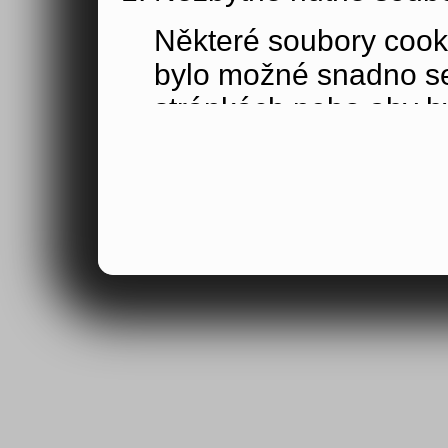
Některé soubory cook
bylo možné snadno s
stránkách nebo aby b
funkce, které jste si 
obsahu nákupního koší
osoby jakožto uživate
Výkonové soubory co
Výkonové soubory coo
tom, jak používáte na
stránky jste navštívil
Tyto soubory cookie n
by samy o sobě identi