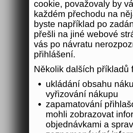
cookie, považovaly by v
každém přechodu na něja
byste například po zadán
přešli na jiné webové st
vás po návratu nerozpoz
přihlášení.
Několik dalších příkladů
ukládání obsahu nák
vyřizování nákupu
zapamatování přihlašo
mohli zobrazovat info
objednávkami a sprav