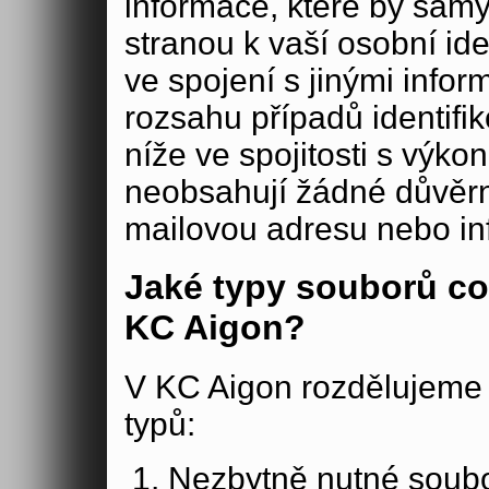
informace, které by samy
stranou k vaší osobní iden
ve spojení s jinými in
rozsahu případů identifi
níže ve spojitosti s výko
neobsahují žádné důvěrné
mailovou adresu nebo in
Jaké typy souborů co
KC Aigon?
V KC Aigon rozdělujeme 
typů:
Nezbytně nutné soubo