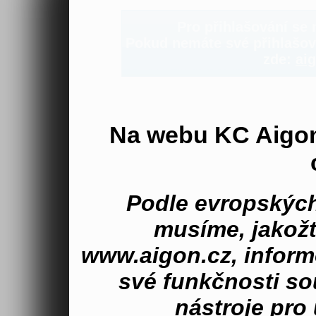
Pro přihlašování se n
Pokud nemáte své přihlašova
zde:
aig
Na webu KC Aigo
Podle evropských
musíme, jakož
www.aigon.cz, inform
své funkčnosti s
nástroje pro 