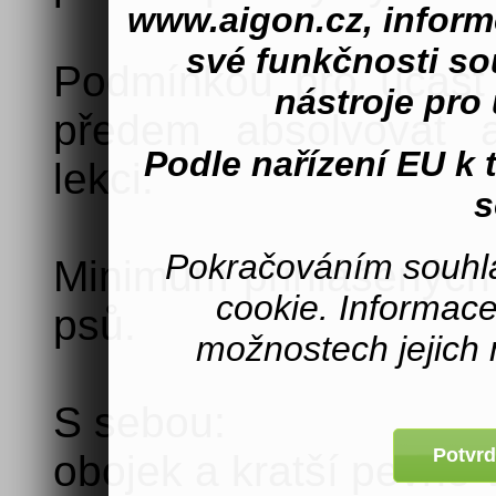
www.aigon.cz, inform
své funkčnosti s
Podmínkou pro účast
nástroje pro 
předem absolvovat a
Podle nařízení EU k
lekci.
s
Pokračováním souhla
Minimum přihlášených 
cookie. Informac
psů.
možnostech jejich 
S sebou:
Potvrd
obojek a kratší pevné 