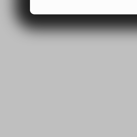
ohledem na vás. Tyto
zlepšovat naše webov
jejich používání.
Funkční soubory cook
Funkční soubory cook
nastavení možností w
jazykové a marketing
stránku. Umožňují ná
které jste si vyžádali,
stránek.
Soubory cookie třetíc