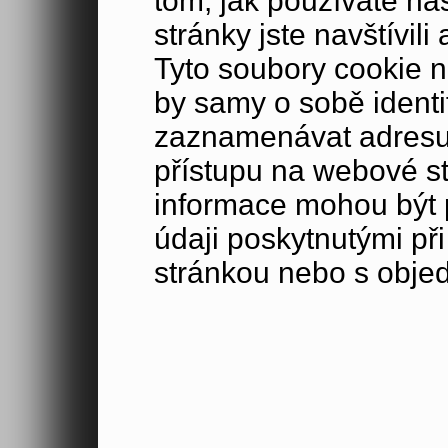
tom, jak používáte na
stránky jste navštívil
Tyto soubory cookie n
by samy o sobě identi
zaznamenávat adresu 
přístupu na webové s
informace mohou být p
údaji poskytnutými při
stránkou nebo s obje
Veškeré shromážděné
porozumět tomu, jak 
naši návštěvníci, poc
zajímá, a sledovat ef
mohli zlepšovat způs