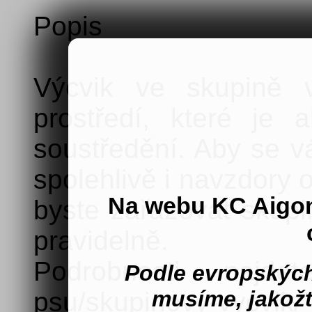
Popis
Výcvik ve skupině v
prostředí, které je 
soustředění. Aby se v
spolehlivě i navzdory 
Na webu KC Aigo
byste zařazovat skupi
pravidelně.
Podrobnosti najdet
Podle evropských
musíme, jakož
psu/skupinovy-vycvik/