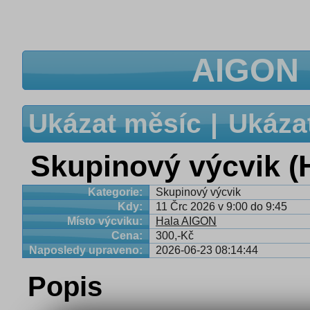
AIGON 
Ukázat měsíc
Ukáza
Skupinový výcvik 
Kategorie:
Skupinový výcvik
Kdy:
11 Črc 2026 v 9:00 do 9:45
Místo výcviku:
Hala AIGON
Cena:
300,-Kč
Naposledy upraveno:
2026-06-23 08:14:44
Popis