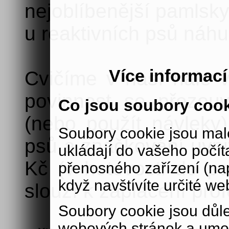
nejoblíbenější pamlsky
u reaktivních psů náh
Více informac
Cvičíme v naší hale v
povinnost se přezou
Co jsou soubory coo
(nebo použít návleky)
Soubory cookie jsou malé
psů a značkování uvnit
ukládají do vašeho počít
Kč (v hotovosti do po
přenosného zařízení (nap
když navštívíte určité we
slouží k zaplacení prof
Soubory cookie jsou důle
webových stránek a umož