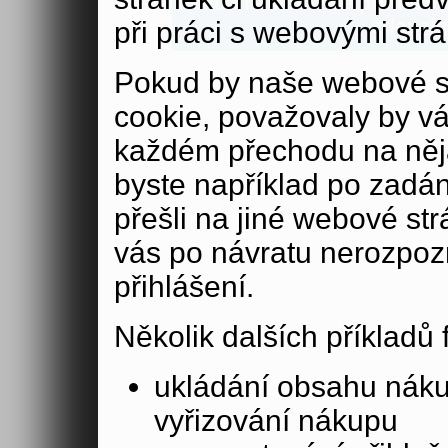
Pokud nemáte své přihlašova
zde:
aig
při práci s webovými str
Pokud by naše webové s
cookie, považovaly by v
každém přechodu na něja
byste například po zadán
přešli na jiné webové st
vás po návratu nerozpoz
přihlášení.
Několik dalších příkladů
ukládání obsahu nák
vyřizování nákupu