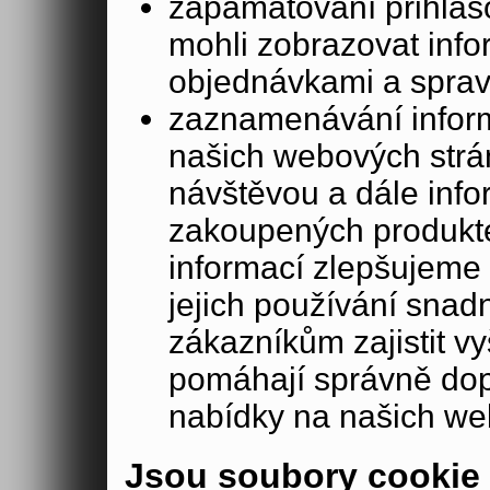
zapamatování přihlašo
mohli zobrazovat info
objednávkami a sprav
zaznamenávání inform
našich webových strá
návštěvou a dále inf
zakoupených produkte
informací zlepšujeme 
jejich používání sna
zákazníkům zajistit v
pomáhají správně dopo
nabídky na našich we
Jsou soubory cookie