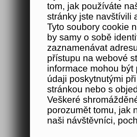
tom, jak používáte na
stránky jste navštívil
Tyto soubory cookie n
by samy o sobě identi
zaznamenávat adresu 
přístupu na webové s
informace mohou být p
údaji poskytnutými při
stránkou nebo s obje
Veškeré shromážděné
porozumět tomu, jak 
naši návštěvníci, poc
zajímá, a sledovat ef