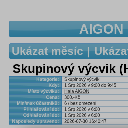
AIGON 
Ukázat měsíc
Ukáza
Skupinový výcvik 
Kategorie:
Skupinový výcvik
Kdy:
1 Srp 2026 v 9:00 do 9:45
Místo výcviku:
Hala AIGON
Cena:
300,-Kč
Min/max účastníků:
6 / bez omezení
Přihlašování do:
1 Srp 2026 v 6:00
Odhlašování do:
1 Srp 2026 v 6:00
Naposledy upraveno:
2026-07-30 16:40:47