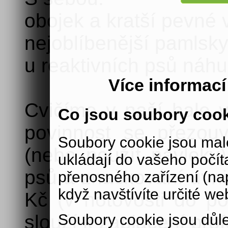
obojek a kratší pevné 
nejoblíbenější pamlsky
u reaktivních psů náh
Více informac
Cvičíme v naší hale v
Co jsou soubory coo
povinnost se přezou
Soubory cookie jsou malé
(nebo použít návleky)
ukládají do vašeho počít
psů a značkování uvnit
přenosného zařízení (nap
když navštívíte určité we
Kč (v hotovosti do po
Soubory cookie jsou důle
slouží k zaplacení prof