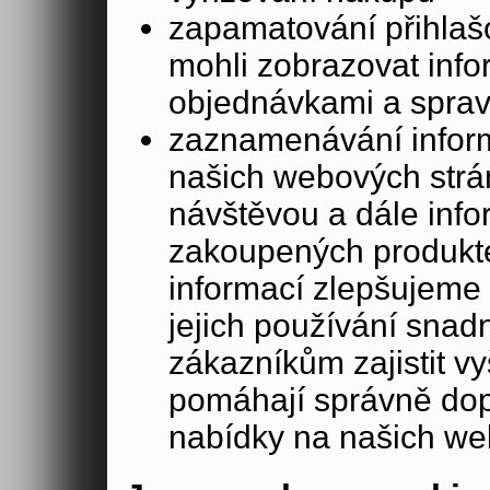
zapamatování přihlašo
mohli zobrazovat info
objednávkami a sprav
zaznamenávání inform
našich webových strá
návštěvou a dále inf
zakoupených produkte
informací zlepšujeme 
jejich používání sna
zákazníkům zajistit v
pomáhají správně dopo
nabídky na našich we