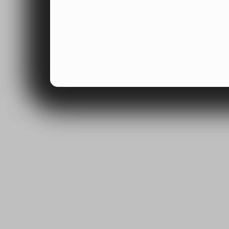
mohli zlepšovat způs
ohledem na vás. Tyto
zlepšovat naše webov
jejich používání.
Funkční soubory cook
Funkční soubory cook
nastavení možností w
jazykové a marketing
stránku. Umožňují ná
které jste si vyžádali,
stránek.
Soubory cookie třetíc