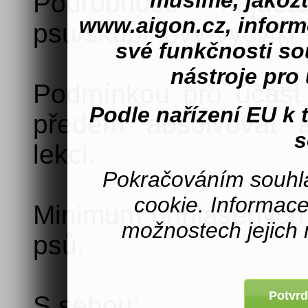
musíme, jakož
Podrobnosti najdet
www.aigon.cz, inform
psu/skupinovy-vycvik/
své funkčnosti s
nástroje pro 
Podmínkou pro účast
Podle nařízení EU k
předem absolvovat a
s
lekci.
Pokračováním souhla
cookie. Informac
Minimum přihlášených 
možnostech jejich 
psů.
Potvrd
S sebou: