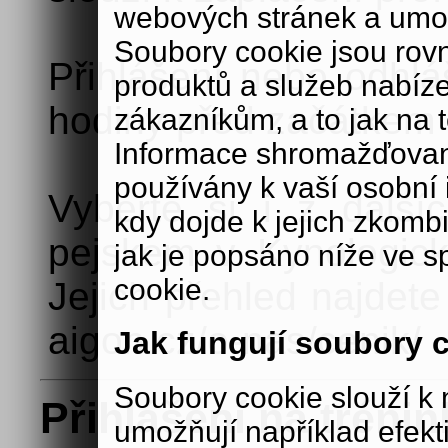
webových stránek a umož
Soubory cookie jsou rov
Přihlášení nebo odhlá
produktů a služeb nabíz
hodiny před začátkem 
zákazníkům, a to jak na té
Informace shromažďovan
používány k vaší osobní i
Vyberte si i z další
kdy dojde k jejich zkomb
pejskem v Kynologick
jak je popsáno níže ve s
cookie.
Jejich přehled najdet
aigon.cz/o-nas/cenik/
Jak fungují soubory 
Soubory cookie slouží 
Přihlášení na trénin
umožňují například efek