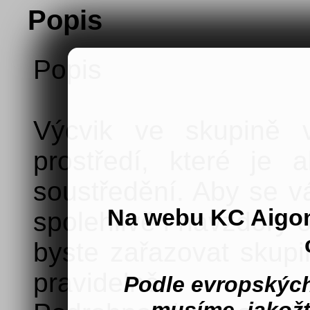
Popis
Popis
Výcvik ve skupině v
prostředí, které je 
soustředění. Aby se v
Na webu KC Aigo
spolehlivě i navzdory 
byste zařazovat skupi
pravidelně.
Podle evropských