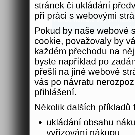
stránek či ukládání před
Pro přihlašování se n
při práci s webovými str
Pokud nemáte své přihlašova
zde:
aig
Pokud by naše webové s
cookie, považovaly by v
každém přechodu na něja
byste například po zadán
přešli na jiné webové st
vás po návratu nerozpoz
přihlášení.
Několik dalších příkladů
ukládání obsahu nák
vyřizování nákupu