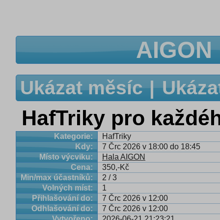
AIGON 
Ukázat měsíc
Ukáza
HafTriky pro každé
Kategorie:
HafTriky
Kdy:
7 Črc 2026 v 18:00 do 18:45
Místo výcviku:
Hala AIGON
Cena:
350,-Kč
Min/max účastníků:
2 / 3
Volných míst:
1
Přihlašování do:
7 Črc 2026 v 12:00
Odhlašování do:
7 Črc 2026 v 12:00
Vytvořeno:
2026-06-21 21:23:21