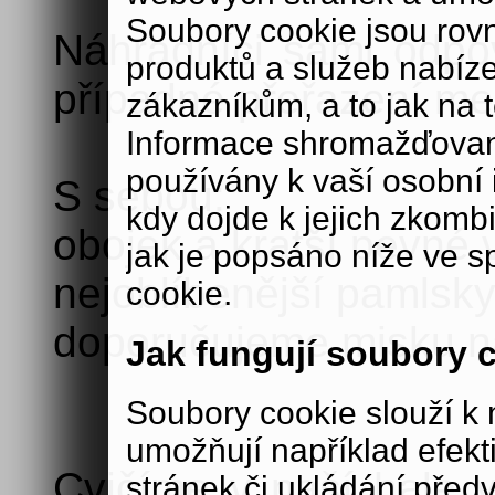
Soubory cookie jsou rov
Náhradníci sami odpoví
produktů a služeb nabíz
případné přeřazení mez
zákazníkům, a to jak na té
Informace shromažďovan
používány k vaší osobní i
S sebou:
kdy dojde k jejich zkomb
obojek a kratší pevné 
jak je popsáno níže ve s
nejoblíbenější pamlsky
cookie.
doporučujeme misku na
Jak fungují soubory 
Soubory cookie slouží 
umožňují například efek
Cvičíme v naší hale v
stránek či ukládání před