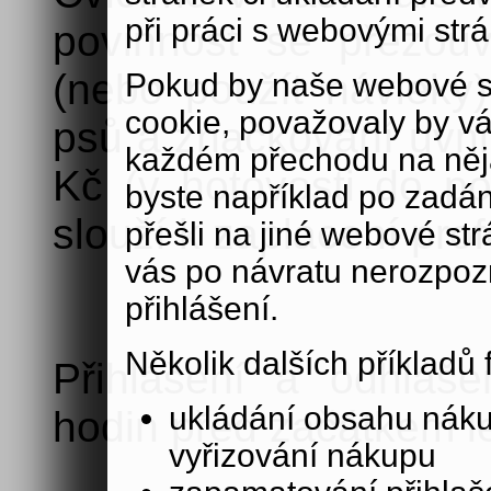
při práci s webovými str
povinnost se přezou
(nebo použít návleky)
Pokud by naše webové s
cookie, považovaly by v
psů a značkování uvnit
každém přechodu na něja
Kč (v hotovosti do po
byste například po zadán
slouží k zaplacení prof
přešli na jiné webové st
vás po návratu nerozpoz
přihlášení.
Několik dalších příkladů
Přihlášení a odhláš
ukládání obsahu nák
hodin před začátkem le
vyřizování nákupu