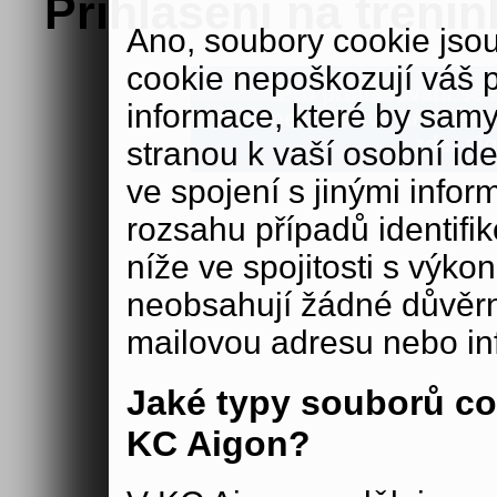
Přihlášení na trénin
Ano, soubory cookie js
cookie nepoškozují váš 
Pro přihlašování se n
informace, které by samy
Pokud nemáte své přihlašova
zde:
aig
stranou k vaší osobní iden
ve spojení s jinými in
rozsahu případů identifi
níže ve spojitosti s výko
neobsahují žádné důvěrné
mailovou adresu nebo in
Jaké typy souborů co
KC Aigon?