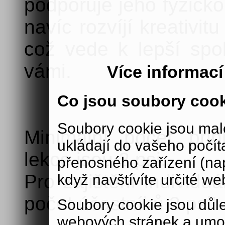
podporuje jeho fyzick
navíc rozvíjí kreativi
což vede k lepší spo
vámi.
Více informac
Co jsou soubory coo
Soubory cookie jsou malé
Minimální počet při
ukládají do vašeho počít
lekce jsou 2 psi.
přenosného zařízení (nap
Pro zajištění individu
když navštívíte určité we
počet účastníků 3 psi!
Soubory cookie jsou důle
webových stránek a umož