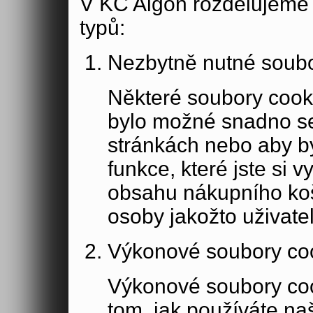
V KC Aigon rozdělujeme 
typů:
Nezbytně nutné soubo
Některé soubory cook
bylo možné snadno s
stránkách nebo aby b
funkce, které jste si 
obsahu nákupního koší
osoby jakožto uživate
Výkonové soubory co
Výkonové soubory coo
tom, jak používáte na