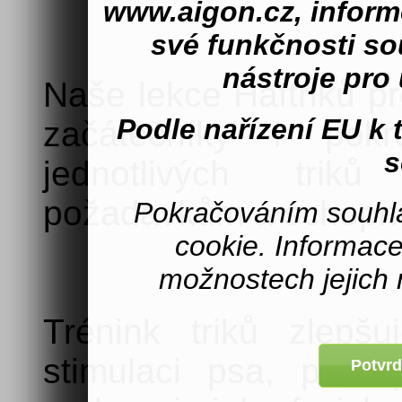
www.aigon.cz, inform
své funkčnosti s
nástroje pro 
Naše lekce Haftriků p
Podle nařízení EU k
začátečníky i pokro
s
jednotlivých trik
požadavkům a schopn
Pokračováním souhla
cookie. Informac
možnostech jejich 
Trénink triků zlepš
stimulaci psa, posi
Potvrd