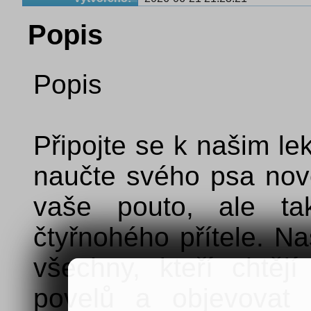
Popis
Popis
Připojte se k našim le
naučte svého psa nové 
vaše pouto, ale ta
čtyřnohého přítele. N
všechny, kteří chtějí
povelů a objevovat 