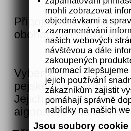
zapamatování přihlašo
mohli zobrazovat info
Připojte se k nám a
objednávkami a sprav
zaznamenávání inform
obohacující může být 
našich webových strá
návštěvou a dále inf
zakoupených produkte
informací zlepšujeme 
Vyberte si i z další
jejich používání sna
pejskem v Kynologick
zákazníkům zajistit v
Jejich přehled najdet
pomáhají správně dopo
nabídky na našich we
aigon.cz/o-nas/cenik/
Jsou soubory cookie