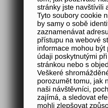
stránky jste navštívil
Tyto soubory cookie n
by samy o sobě identi
zaznamenávat adresu 
přístupu na webové s
informace mohou být p
údaji poskytnutými při
stránkou nebo s obje
Veškeré shromážděné
porozumět tomu, jak 
naši návštěvníci, poc
zajímá, a sledovat ef
mohli zlepšovat způs