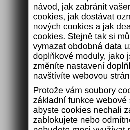
návod, jak zabránit vaše
cookies, jak dostávat oz
nových cookies a jak de
cookies. Stejně tak si m
vymazat obdobná data u
doplňkové moduly, jako js
změníte nastavení doplň
navštívíte webovou strán
Protože vám soubory coo
základní funkce webové 
abyste cookies nechali 
zablokujete nebo odmítn
nebudete moci využívat n