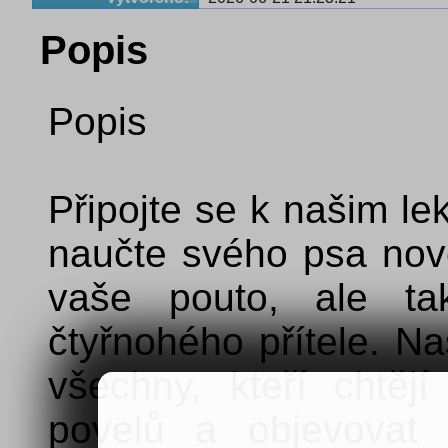
Popis
Popis
Připojte se k našim le
naučte svého psa nové 
vaše pouto, ale ta
čtyřnohého přítele. N
všechny, kteří chtějí
povelů a objevovat 