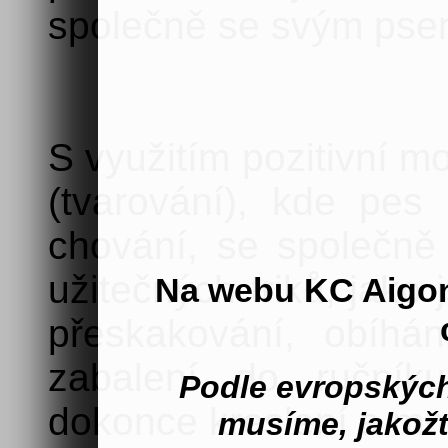
společně se svým pse
S využitím pozitivní m
(tvarování), kde pe
chování, se společně
užitečných triků, jako 
Na webu KC Aigo
přeskakování, obíhán
zabalení do ručníku
Podle evropských
dokonce kreslení a mn
musíme, jakož