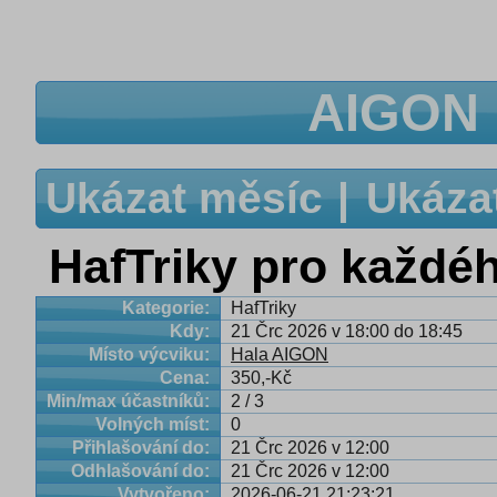
AIGON 
Ukázat měsíc
Ukáza
HafTriky pro každé
Kategorie:
HafTriky
Kdy:
21 Črc 2026 v 18:00 do 18:45
Místo výcviku:
Hala AIGON
Cena:
350,-Kč
Min/max účastníků:
2 / 3
Volných míst:
0
Přihlašování do:
21 Črc 2026 v 12:00
Odhlašování do:
21 Črc 2026 v 12:00
Vytvořeno:
2026-06-21 21:23:21