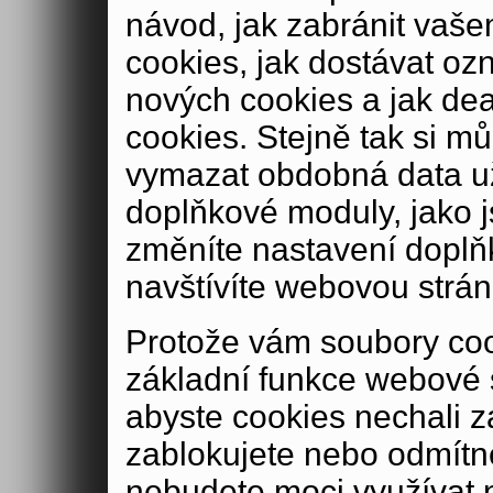
návod, jak zabránit vaše
cookies, jak dostávat oz
nových cookies a jak de
cookies. Stejně tak si m
vymazat obdobná data u
doplňkové moduly, jako js
změníte nastavení doplň
navštívíte webovou strán
Protože vám soubory coo
základní funkce webové 
abyste cookies nechali 
zablokujete nebo odmítn
nebudete moci využívat n