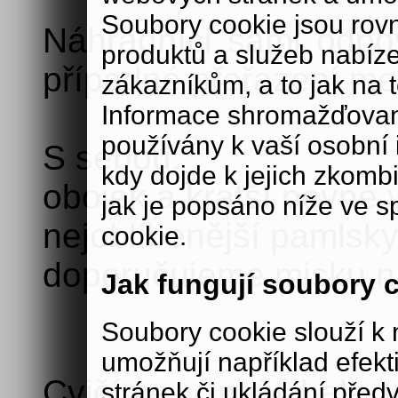
Soubory cookie jsou rov
Náhradníci sami odpoví
produktů a služeb nabíz
případné přeřazení mez
zákazníkům, a to jak na té
Informace shromažďovan
používány k vaší osobní i
S sebou:
kdy dojde k jejich zkomb
obojek a kratší pevné 
jak je popsáno níže ve s
nejoblíbenější pamlsky
cookie.
doporučujeme misku na
Jak fungují soubory 
Soubory cookie slouží 
umožňují například efek
Cvičíme v naší hale v
stránek či ukládání před