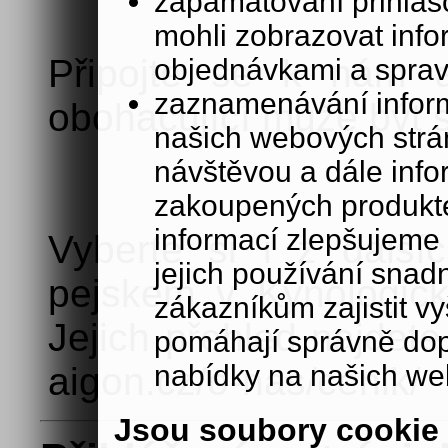
zapamatování přihlašo
mohli zobrazovat info
Připojte se k nám a
objednávkami a sprav
zaznamenávání inform
obohacující může být 
našich webových strá
návštěvou a dále inf
zakoupených produkte
informací zlepšujeme 
Vyberte si i z další
jejich používání sna
pejskem v Kynologick
zákazníkům zajistit v
Jejich přehled najdet
pomáhají správně dopo
nabídky na našich we
aigon.cz/o-nas/cenik/
Jsou soubory cookie