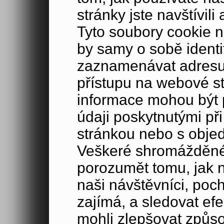
stránky jste navštívil
Tyto soubory cookie n
by samy o sobě identi
zaznamenávat adresu 
přístupu na webové s
informace mohou být p
údaji poskytnutými při
stránkou nebo s obje
Veškeré shromážděné
porozumět tomu, jak 
naši návštěvníci, poc
zajímá, a sledovat ef
mohli zlepšovat způs