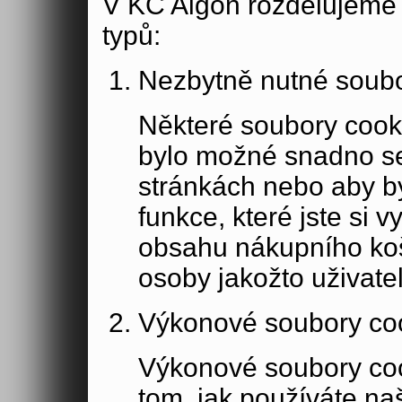
V KC Aigon rozdělujeme 
typů:
Nezbytně nutné soubo
Některé soubory cook
bylo možné snadno s
stránkách nebo aby b
funkce, které jste si 
obsahu nákupního koší
osoby jakožto uživate
Výkonové soubory co
Výkonové soubory coo
tom, jak používáte na