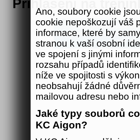
Přihlášení na trénin
Ano, soubory cookie js
cookie nepoškozují váš 
Pro přihlašování se n
informace, které by samy
Pokud nemáte své přihlašova
zde:
aig
stranou k vaší osobní iden
ve spojení s jinými in
rozsahu případů identifi
níže ve spojitosti s výko
neobsahují žádné důvěrné
mailovou adresu nebo in
Jaké typy souborů co
KC Aigon?