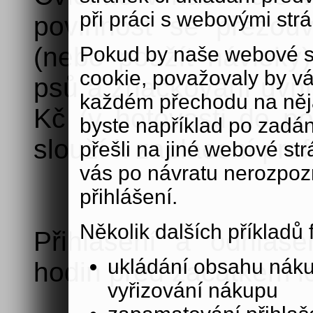
při práci s webovými str
povinnost se přezou
(nebo použít návleky)
Pokud by naše webové s
cookie, považovaly by v
psů a značkování uvnit
každém přechodu na něja
Kč (v hotovosti do po
byste například po zadán
slouží k zaplacení prof
přešli na jiné webové st
vás po návratu nerozpoz
přihlášení.
Několik dalších příkladů
Přihlášení a odhláš
ukládání obsahu nák
hodin před začátkem le
vyřizování nákupu