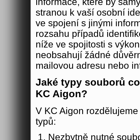
informace, které by samy
stranou k vaší osobní iden
ve spojení s jinými in
rozsahu případů identifi
níže ve spojitosti s výko
neobsahují žádné důvěrné
mailovou adresu nebo in
Jaké typy souborů co
KC Aigon?
V KC Aigon rozdělujeme 
typů:
Nezbytně nutné soubo