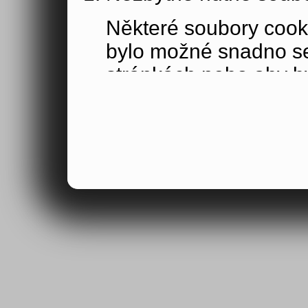
Některé soubory cook
bylo možné snadno s
stránkách nebo aby b
funkce, které jste si 
obsahu nákupního koší
osoby jakožto uživate
Výkonové soubory co
Výkonové soubory coo
tom, jak používáte na
stránky jste navštívil
Tyto soubory cookie n
by samy o sobě identi