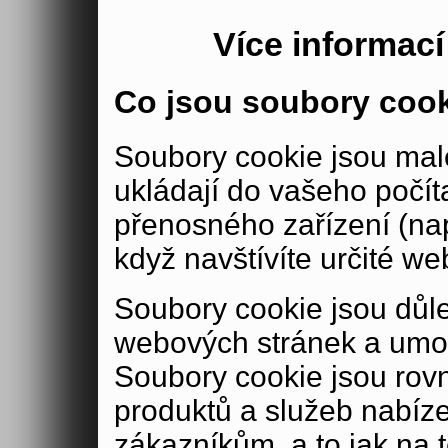
Více informac
Co jsou soubory coo
Soubory cookie jsou malé
ukládají do vašeho počít
přenosného zařízení (nap
když navštívíte určité we
Soubory cookie jsou důle
webových stránek a umož
Soubory cookie jsou rov
produktů a služeb nabíz
zákazníkům, a to jak na té