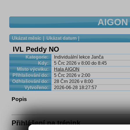
AIGON 
Ukázat měsíc
Ukázat datum
IVL Peddy NO
Kategorie:
Individuální lekce Janča
Kdy:
5 Črc 2026 v 8:00 do 8:45
Místo výcviku:
Hala AIGON
Přihlašování do:
5 Črc 2026 v 2:00
Odhlašování do:
28 Črn 2026 v 8:00
Vytvořeno:
2026-06-28 18:27:57
Popis
Přihlášení na trénink