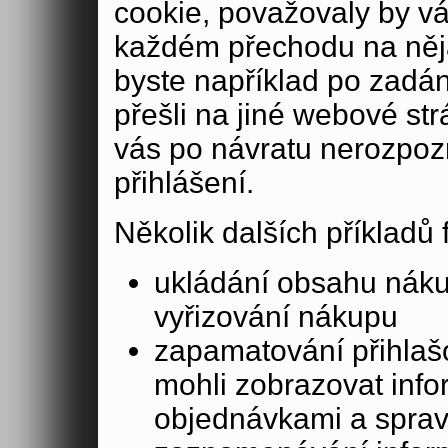
cookie, považovaly by v
každém přechodu na něja
byste například po zadán
přešli na jiné webové st
vás po návratu nerozpoz
přihlášení.
Několik dalších příkladů
ukládání obsahu nák
vyřizování nákupu
zapamatování přihlašo
mohli zobrazovat info
objednávkami a sprav