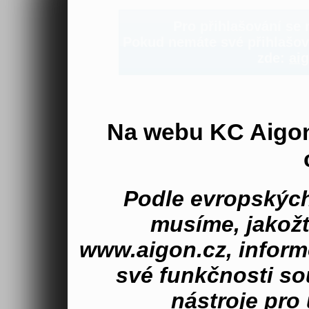
Pro přihlašování se n
Pokud nemáte své přihlašova
zde:
aig
Na webu KC Aigo
Podle evropských
musíme, jakož
www.aigon.cz, inform
své funkčnosti s
nástroje pro 