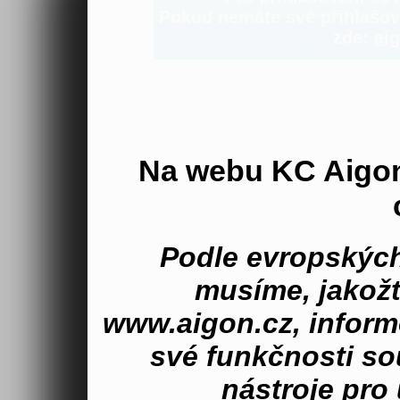
Pokud nemáte své přihlašova
zde:
aig
Na webu KC Aigo
Podle evropských
musíme, jakož
www.aigon.cz, inform
své funkčnosti s
nástroje pro 