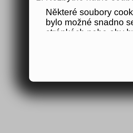
Některé soubory cook
bylo možné snadno s
stránkách nebo aby b
funkce, které jste si 
obsahu nákupního koší
osoby jakožto uživate
Výkonové soubory co
Výkonové soubory coo
tom, jak používáte na
stránky jste navštívil
Tyto soubory cookie n
by samy o sobě identi