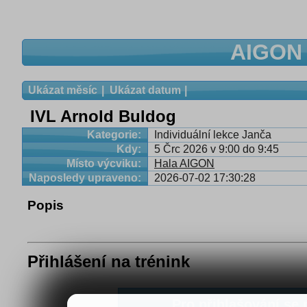
AIGON 
Ukázat měsíc
Ukázat datum
IVL Arnold Buldog
Kategorie:
Individuální lekce Janča
Kdy:
5 Črc 2026 v 9:00 do 9:45
Místo výcviku:
Hala AIGON
Naposledy upraveno:
2026-07-02 17:30:28
Popis
Přihlášení na trénink
Pro přihlašování se n