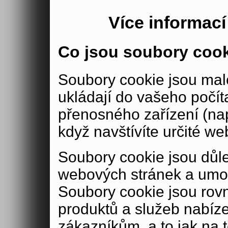
Více informac
Co jsou soubory coo
Soubory cookie jsou malé
ukládají do vašeho počít
přenosného zařízení (nap
když navštívíte určité we
Soubory cookie jsou důle
webových stránek a umož
Soubory cookie jsou rov
produktů a služeb nabíz
zákazníkům, a to jak na té