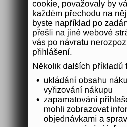
cookie, považovaly by v
každém přechodu na něja
byste například po zadán
přešli na jiné webové st
vás po návratu nerozpoz
přihlášení.
Několik dalších příkladů
ukládání obsahu nák
vyřizování nákupu
zapamatování přihlašo
mohli zobrazovat info
objednávkami a sprav