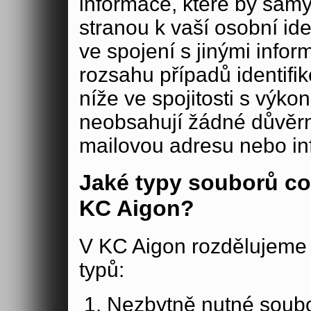
informace, které by samy
stranou k vaší osobní iden
ve spojení s jinými in
rozsahu případů identifi
níže ve spojitosti s výko
neobsahují žádné důvěrné
mailovou adresu nebo in
Jaké typy souborů co
KC Aigon?
V KC Aigon rozdělujeme 
typů:
Nezbytně nutné soubo