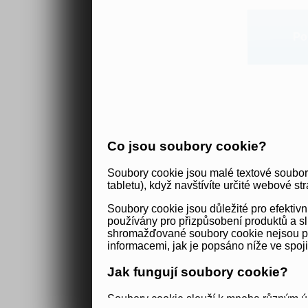
Po
Co jsou soubory cookie?
Soubory cookie jsou malé textové soubor
tabletu), když navštívíte určité webové str
Soubory cookie jsou důležité pro efekti
používány pro přizpůsobení produktů a sl
shromažďované soubory cookie nejsou použ
informacemi, jak je popsáno níže ve spoj
Jak fungují soubory cookie?
Soubory cookie slouží k mnoha různým úč