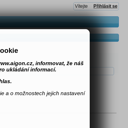
Vítejte
Přihlásit se
ookie
ww.aigon.cz, informovat, že náš
o ukládání informací.
skyty
hlas.
e a o možnostech jejich nastavení