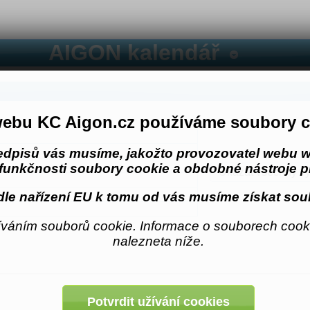
AIGON kalendář
ebu KC Aigon.cz používáme soubory c
edpisů vás musíme, jakožto provozovatel webu w
funkčnosti soubory cookie a obdobné nástroje pr
Ukázat všechny vý
le nařízení EU k tomu od vás musíme získat sou
váním souborů cookie. Informace o souborech cooki
nalezneta níže.
Potvrdit užívání cookies