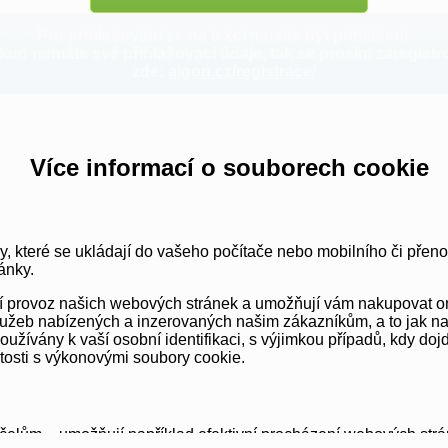
Pro přihlašování se na lekci musíte být přihlášeni.
kud nemáte své přihlašovací údaje, tak se prosím zaregistru
zde:
aigon.cz/registrace/
Více informací o souborech cookie
y, které se ukládají do vašeho počítače nebo mobilního či přen
ánky.
vní provoz našich webových stránek a umožňují vám nakupovat o
užeb nabízených a inzerovaných našim zákazníkům, a to jak na té
ívány k vaší osobní identifikaci, s výjimkou případů, kdy dojd
itosti s výkonovými soubory cookie.
elům – umožňují například efektivní procházení webových strá