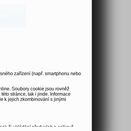
jte
osného zařízení (např. smartphonu nebo
nline. Soubory cookie jsou rovněž
to stránce, tak i jinde. Informace
e k jejich zkombinování s jinými
nek či ukládání předvoleb a celkově