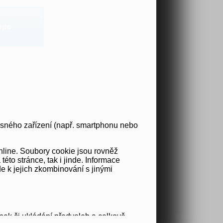
jte
osného zařízení (např. smartphonu nebo
nline. Soubory cookie jsou rovněž
to stránce, tak i jinde. Informace
e k jejich zkombinování s jinými
nek či ukládání předvoleb a celkově