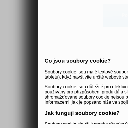
Po
Co jsou soubory cookie?
Soubory cookie jsou malé textové soubor
tabletu), když navštívíte určité webové str
Soubory cookie jsou důležité pro efekti
používány pro přizpůsobení produktů a sl
shromažďované soubory cookie nejsou použ
informacemi, jak je popsáno níže ve spoj
Jak fungují soubory cookie?
Soubory cookie slouží k mnoha různým úč