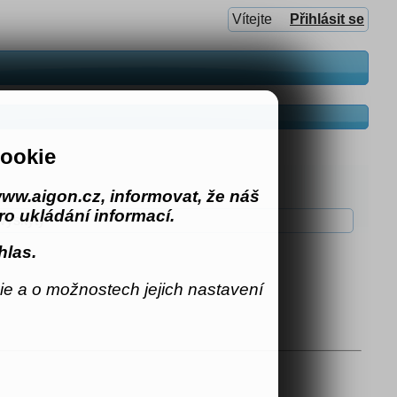
Vítejte
Přihlásit se
ookie
ww.aigon.cz, informovat, že náš
o ukládání informací.
výskyty
hlas.
e a o možnostech jejich nastavení