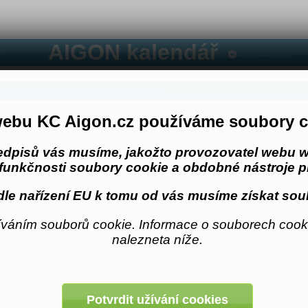
AIGON kalendář
ebu KC Aigon.cz používáme soubory c
edpisů vás musíme, jakožto provozovatel webu w
funkčnosti soubory cookie a obdobné nástroje pr
Ukázat všechny 
le nařízení EU k tomu od vás musíme získat sou
váním souborů cookie. Informace o souborech cooki
nalezneta níže.
Potvrdit užívání cookies