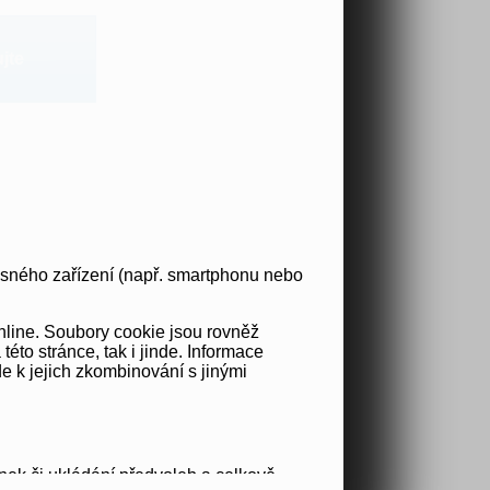
jte
osného zařízení (např. smartphonu nebo
nline. Soubory cookie jsou rovněž
to stránce, tak i jinde. Informace
e k jejich zkombinování s jinými
nek či ukládání předvoleb a celkově