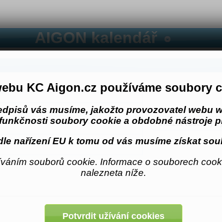
AIGON kalendář
ebu KC Aigon.cz používáme soubory c
edpisů vás musíme, jakožto provozovatel webu w
funkčnosti soubory cookie a obdobné nástroje pr
Ukázat všechny v
le nařízení EU k tomu od vás musíme získat sou
váním souborů cookie. Informace o souborech cooki
nalezneta níže.
Potvrdit užívání cookies