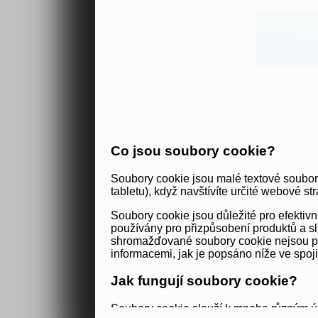
Po
Co jsou soubory cookie?
Soubory cookie jsou malé textové soubor
tabletu), když navštívíte určité webové str
Soubory cookie jsou důležité pro efekti
používány pro přizpůsobení produktů a sl
shromažďované soubory cookie nejsou použ
informacemi, jak je popsáno níže ve spoj
Jak fungují soubory cookie?
Soubory cookie slouží k mnoha různým úč