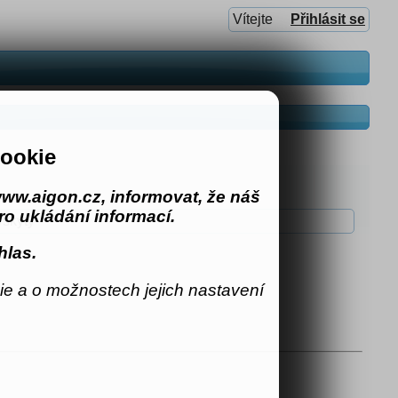
Vítejte
Přihlásit se
ookie
ww.aigon.cz, informovat, že náš
o ukládání informací.
ýskyty
hlas.
e a o možnostech jejich nastavení