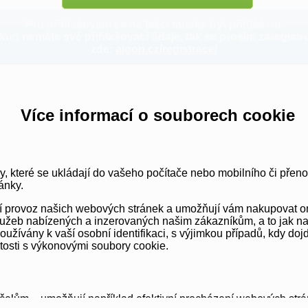
Pro přihlašování se na lekci musíte být přihlášeni.
kud nemáte své přihlašovací údaje, tak se prosím zaregistru
zde:
aigon.cz/registrace/
Více informací o souborech cookie
y, které se ukládají do vašeho počítače nebo mobilního či přen
ánky.
vní provoz našich webových stránek a umožňují vám nakupovat o
užeb nabízených a inzerovaných našim zákazníkům, a to jak na té
ívány k vaší osobní identifikaci, s výjimkou případů, kdy dojd
itosti s výkonovými soubory cookie.
elům – umožňují například efektivní procházení webových strá