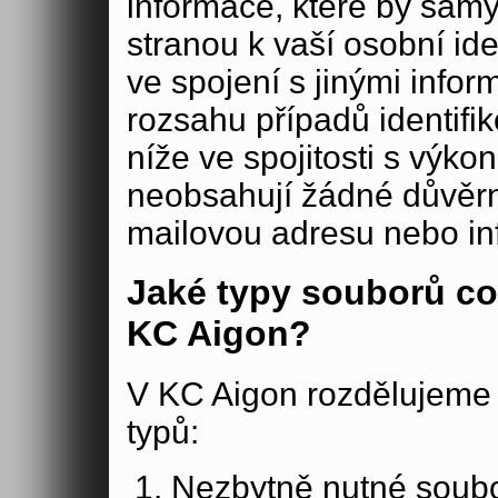
informace, které by samy
stranou k vaší osobní iden
ve spojení s jinými in
rozsahu případů identifi
níže ve spojitosti s výko
neobsahují žádné důvěrné
mailovou adresu nebo in
Jaké typy souborů co
KC Aigon?
V KC Aigon rozdělujeme 
typů:
Nezbytně nutné soubo