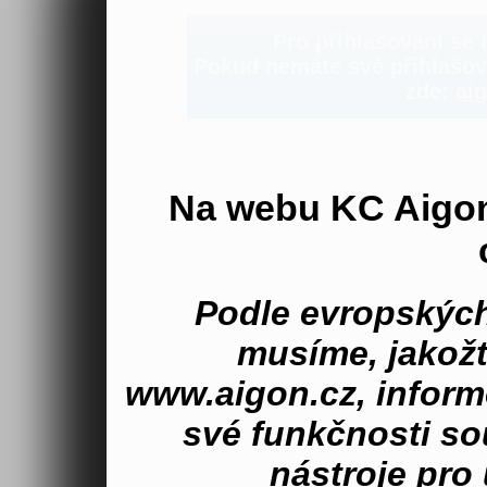
Pro přihlašování se n
Pokud nemáte své přihlašova
zde:
aig
Na webu KC Aigo
Podle evropských
musíme, jakož
www.aigon.cz, inform
své funkčnosti s
nástroje pro 