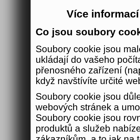
Více informac
Co jsou soubory coo
Soubory cookie jsou malé
ukládají do vašeho počít
přenosného zařízení (nap
když navštívíte určité we
Soubory cookie jsou důle
webových stránek a umož
Soubory cookie jsou rov
produktů a služeb nabíz
zákazníkům, a to jak na té