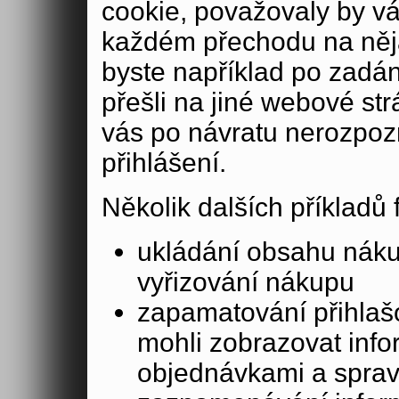
cookie, považovaly by v
každém přechodu na něja
byste například po zadán
přešli na jiné webové st
vás po návratu nerozpoz
přihlášení.
Několik dalších příkladů
ukládání obsahu nák
vyřizování nákupu
zapamatování přihlašo
mohli zobrazovat info
objednávkami a sprav