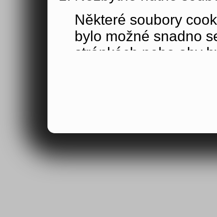
Některé soubory cook
bylo možné snadno s
stránkách nebo aby b
funkce, které jste si 
obsahu nákupního koší
osoby jakožto uživate
Výkonové soubory co
Výkonové soubory coo
tom, jak používáte na
stránky jste navštívil
Tyto soubory cookie n
by samy o sobě identi