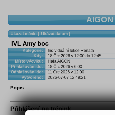
AIGON 
Ukázat měsíc
Ukázat datum
IVL Amy boc
Kategorie:
Individuální lekce Renata
Kdy:
18 Črc 2026 v 12:00 do 12:45
Místo výcviku:
Hala AIGON
Přihlašování do:
18 Črc 2026 v 6:00
Odhlašování do:
11 Črc 2026 v 12:00
Vytvořeno:
2026-07-07 12:49:21
Popis
Přihlášení na trénink