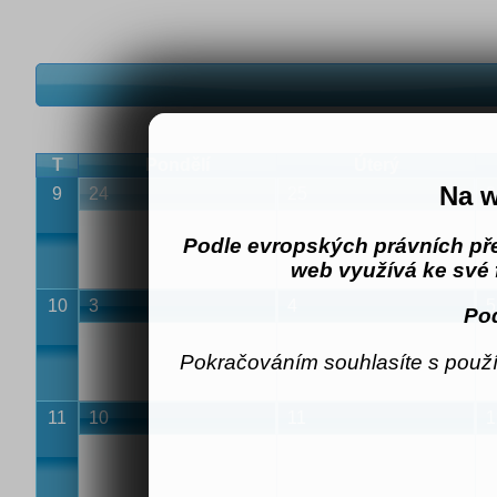
T
Pondělí
Úterý
Na w
9
24
25
2
Podle evropských právních př
web využívá ke své 
10
3
4
5
Pod
Pokračováním souhlasíte s použí
11
10
11
1