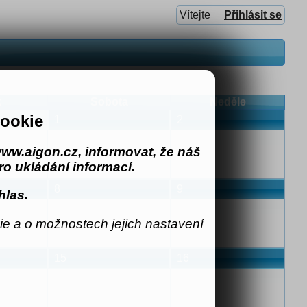
Vítejte
Přihlásit se
k
Sobota
Neděle
ookie
1
2
ww.aigon.cz, informovat, že náš
o ukládání informací.
8
9
hlas.
e a o možnostech jejich nastavení
15
16