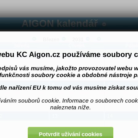
AIGON kalendář
Březen
2031
Středa
Čtvrtek
Páte
ebu KC Aigon.cz používáme soubory c
6
27
28
edpisů vás musíme, jakožto provozovatel webu w
funkčnosti soubory cookie a obdobné nástroje pr
6
7
le nařízení EU k tomu od vás musíme získat sou
váním souborů cookie. Informace o souborech cooki
nalezneta níže.
2
13
14
Potvrdit užívání cookies