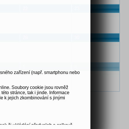
22
23
29
30
5
6
osného zařízení (např. smartphonu nebo
nline. Soubory cookie jsou rovněž
to stránce, tak i jinde. Informace
e k jejich zkombinování s jinými
nek či ukládání předvoleb a celkově