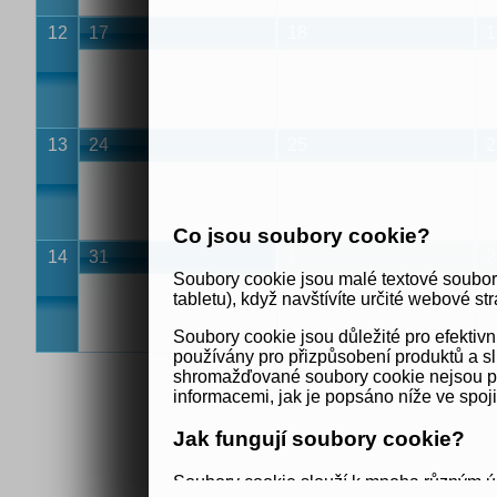
12
17
18
1
13
24
25
2
Co jsou soubory cookie?
14
31
1
2
Soubory cookie jsou malé textové soubor
tabletu), když navštívíte určité webové str
Soubory cookie jsou důležité pro efekti
používány pro přizpůsobení produktů a sl
shromažďované soubory cookie nejsou použ
informacemi, jak je popsáno níže ve spoj
Jak fungují soubory cookie?
Soubory cookie slouží k mnoha různým úč