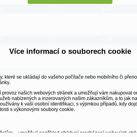
9
20
21
6
27
28
Více informací o souborech cookie
3
4
y, které se ukládají do vašeho počítače nebo mobilního či přen
ánky.
vní provoz našich webových stránek a umožňují vám nakupovat o
užeb nabízených a inzerovaných našim zákazníkům, a to jak na té
ívány k vaší osobní identifikaci, s výjimkou případů, kdy dojd
itosti s výkonovými soubory cookie.
elům – umožňují například efektivní procházení webových strá