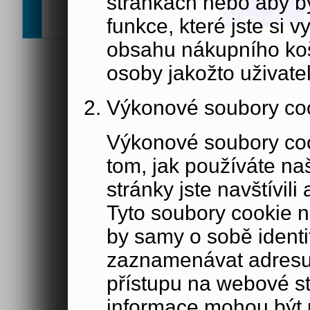
stránkách nebo aby b
18:00 - IVL
Ragnar xČSV
funkce, které jste si 
obsahu nákupního koší
osoby jakožto uživate
Výkonové soubory co
Výkonové soubory coo
tom, jak používáte na
stránky jste navštívil
Tyto soubory cookie n
by samy o sobě identi
zaznamenávat adresu 
přístupu na webové s
informace mohou být p