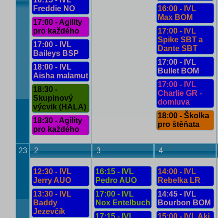
Freddie NO
16:00 - IVL
Max BOM
17:00 - Agility
pro každého
17:00 - IVL
Spike SBT a
17:00 - IVL
Dante SBT
Baileys BSP
17:00 - IVL
18:00 - IVL
Bullet BOM
Aisha malamut
17:00 - IVL
18:30 -
Charlie GR -
Skupinový
domluva
výcvik (HALA)
18:00 - Školka
18:30 - Agility
pro štěňata
pro každého
23
2
3
4
12:30 - IVL
16:15 - IVL
14:00 - IVL
Jerry AUO
Pedro AUO
Rebelka LR
13:30 - IVL
17:00 - IVL
14:45 - IVL
Baddy
Nox Entelbuch
Bourbon BOM
Jezevčík
17:15 - IVL
15:00 - IVL Aki