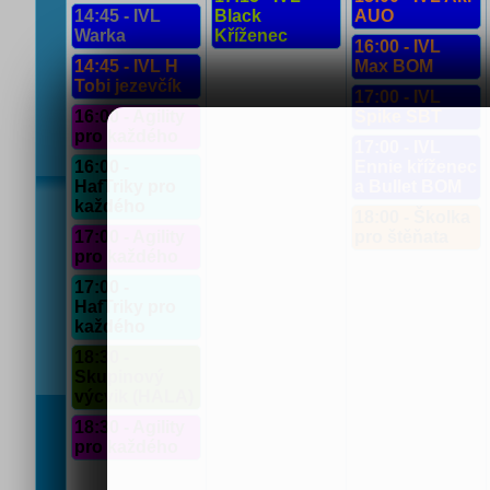
14:45 - IVL
Black
AUO
Warka
Kříženec
16:00 - IVL
14:45 - IVL H
Max BOM
Tobi jezevčík
17:00 - IVL
16:00 - Agility
Spike SBT
pro každého
17:00 - IVL
16:00 -
Ennie kříženec
HafTriky pro
a Bullet BOM
každého
18:00 - Školka
17:00 - Agility
pro štěňata
pro každého
17:00 -
HafTriky pro
každého
18:30 -
Skupinový
výcvik (HALA)
18:30 - Agility
pro každého