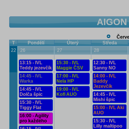
AIGON 
Červ
T
Pondělí
Úterý
Středa
22
26
27
28
13:15 - IVL
15:30 - IVL
12:30 - IVL
Teddy jezevčík
Maggie ČSV
Sanny NO
14:45 - IVL
17:00 - IVL
14:00 - IVL
Warka
Nela HP
Baddy
Jezevčík
14:45 - IVL
19:00 - IVL
Dolča špic
Kofi AUO
14:45 - IVL
Mishi špic
15:30 - IVL
Tiggy Flat
15:00 - IVL Aki
AUO
16:00 - Agility
pro každého
15:30 - IVL
Lilly maltipoo
16:15 - IVL