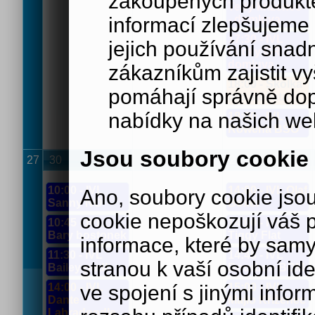
zakoupených produkte
Tedy kříženec
- domluva
informací zlepšujeme 
17:30 - IVL
jejich používání sna
Lucky GR -
domluva
zákazníkům zajistit v
18:00 - Školka
pomáhají správně dopo
pro štěňata
nabídky na našich we
18:00 - IVL
Rowena BŠO
Jsou soubory cookie
27
30
1
2
10:00 - IVL
14:00 - IVL Olaf
Ano, soubory cookie js
Sanny NO
Boxer
cookie nepoškozují váš 
10:45 - IVL
14:00 - IVL
Bary bostonek
Tiggy Flat
informace, které by samy
11:30 - IVL
14:45 - IVL
stranou k vaší osobní iden
Bailey pudl
Bourbon BOM
14:00 - IVL
ve spojení s jinými in
15:00 - IVL
Dante
Majlo Kříženec
Labradoodle