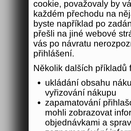
cookie, považovaly by v
každém přechodu na něja
byste například po zadán
přešli na jiné webové st
vás po návratu nerozpoz
přihlášení.
Několik dalších příkladů
ukládání obsahu nák
vyřizování nákupu
zapamatování přihlašo
mohli zobrazovat info
objednávkami a sprav