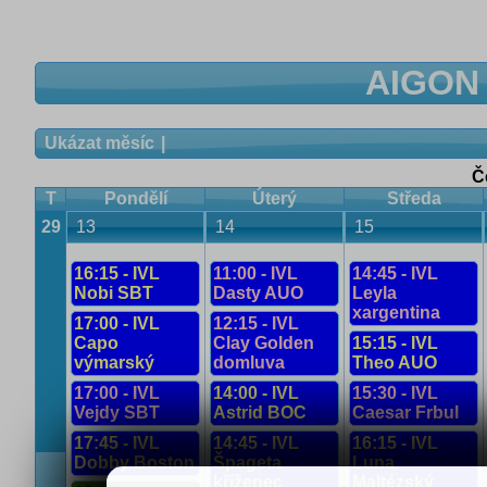
AIGON 
Ukázat měsíc
Č
T
Pondělí
Úterý
Středa
29
13
14
15
16:15 - IVL
11:00 - IVL
14:45 - IVL
Nobi SBT
Dasty AUO
Leyla
xargentina
17:00 - IVL
12:15 - IVL
Capo
Clay Golden
15:15 - IVL
výmarský
domluva
Theo AUO
17:00 - IVL
14:00 - IVL
15:30 - IVL
Vejdy SBT
Astrid BOC
Caesar Frbul
17:45 - IVL
14:45 - IVL
16:15 - IVL
Dobby Boston
Špageta
Luna
kříženec
Maltézský