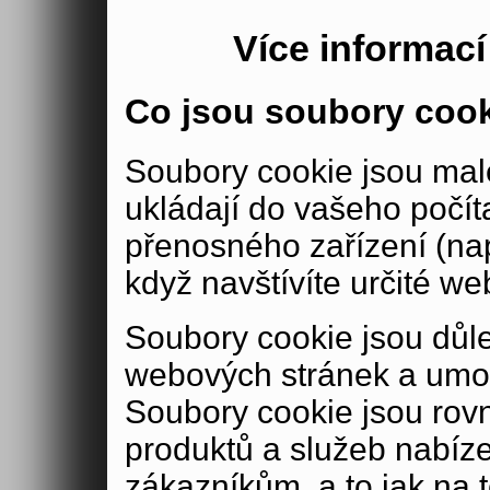
Více informac
Co jsou soubory coo
Soubory cookie jsou malé
ukládají do vašeho počít
přenosného zařízení (nap
když navštívíte určité we
Soubory cookie jsou důle
webových stránek a umož
Soubory cookie jsou rov
produktů a služeb nabíz
zákazníkům, a to jak na té