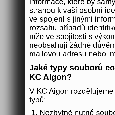
informace, které by samy
stranou k vaší osobní iden
ve spojení s jinými in
rozsahu případů identifi
níže ve spojitosti s výko
neobsahují žádné důvěrné
mailovou adresu nebo in
Jaké typy souborů co
KC Aigon?
V KC Aigon rozdělujeme 
typů:
Nezbytně nutné soubo