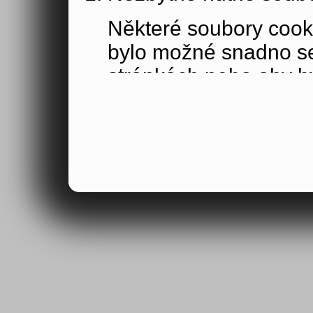
Některé soubory cook
bylo možné snadno s
stránkách nebo aby b
funkce, které jste si 
obsahu nákupního koší
osoby jakožto uživate
Výkonové soubory co
Výkonové soubory coo
tom, jak používáte na
stránky jste navštívil
Tyto soubory cookie n
by samy o sobě identi