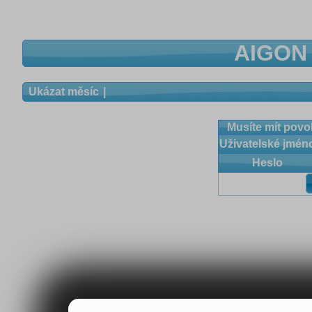
AIGON 
Ukázat měsíc
Musíte mít povol
Uživatelské jmén
Heslo