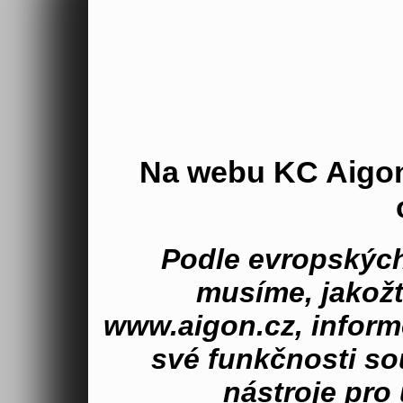
Na webu KC Aigo
Podle evropských
musíme, jakož
www.aigon.cz, inform
své funkčnosti s
nástroje pro 