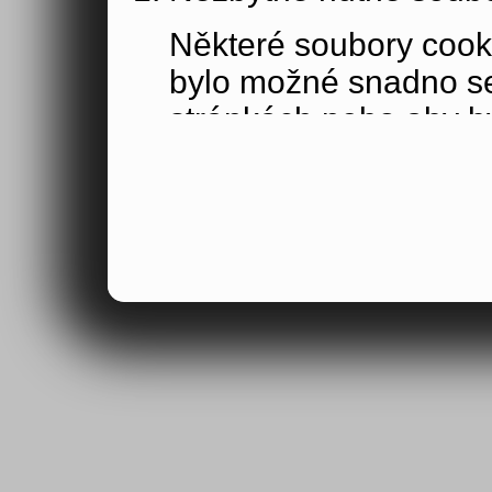
Některé soubory cook
bylo možné snadno s
stránkách nebo aby b
funkce, které jste si 
obsahu nákupního koší
osoby jakožto uživate
Výkonové soubory co
Výkonové soubory coo
tom, jak používáte na
stránky jste navštívil
Tyto soubory cookie n
by samy o sobě identi