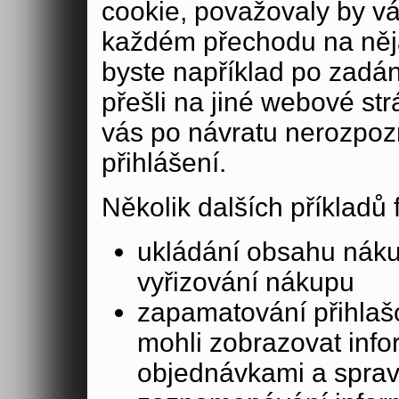
cookie, považovaly by v
každém přechodu na něja
byste například po zadán
přešli na jiné webové st
vás po návratu nerozpoz
přihlášení.
Několik dalších příkladů
ukládání obsahu nák
vyřizování nákupu
zapamatování přihlašo
mohli zobrazovat info
objednávkami a sprav