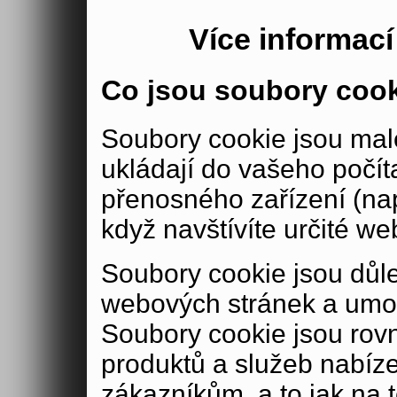
Více informac
Co jsou soubory coo
Soubory cookie jsou malé
ukládají do vašeho počít
přenosného zařízení (nap
když navštívíte určité we
Soubory cookie jsou důle
webových stránek a umož
Soubory cookie jsou rov
produktů a služeb nabíz
zákazníkům, a to jak na té