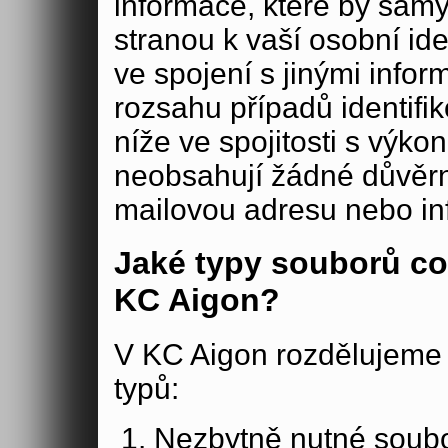
informace, které by samy
stranou k vaší osobní iden
ve spojení s jinými in
rozsahu případů identifi
níže ve spojitosti s výko
neobsahují žádné důvěrné
mailovou adresu nebo in
Jaké typy souborů co
KC Aigon?
V KC Aigon rozdělujeme 
typů:
Nezbytně nutné soubo