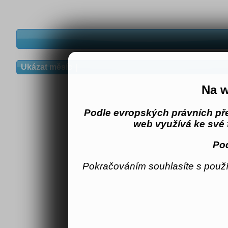
Ukázat měsíc
Na w
Podle evropských právních př
web využívá ke své 
Pod
Pokračováním souhlasíte s použí