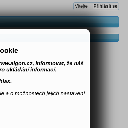
Vítejte
Přihlásit se
ookie
ww.aigon.cz, informovat, že náš
o ukládání informací.
hlas.
e a o možnostech jejich nastavení