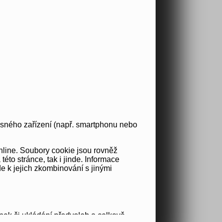
osného zařízení (např. smartphonu nebo
nline. Soubory cookie jsou rovněž
to stránce, tak i jinde. Informace
e k jejich zkombinování s jinými
nek či ukládání předvoleb a celkově