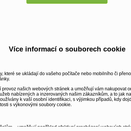
Více informací o souborech cookie
y, které se ukládají do vašeho počítače nebo mobilního či přen
ánky.
vní provoz našich webových stránek a umožňují vám nakupovat o
užeb nabízených a inzerovaných našim zákazníkům, a to jak na té
ívány k vaší osobní identifikaci, s výjimkou případů, kdy dojd
itosti s výkonovými soubory cookie.
elům – umožňují například efektivní procházení webových strá