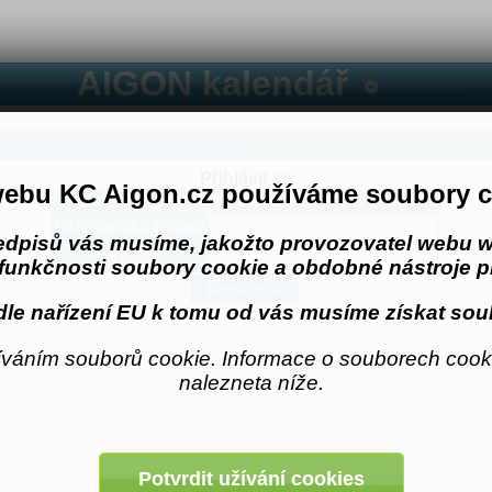
AIGON kalendář
Přihlásit se
ebu KC Aigon.cz používáme soubory c
Musíte mít povolené cookies pro přihlášení.
Uživatelské jméno
edpisů vás musíme, jakožto provozovatel webu w
Heslo
funkčnosti soubory cookie a obdobné nástroje pr
le nařízení EU k tomu od vás musíme získat sou
váním souborů cookie. Informace o souborech cooki
nalezneta níže.
Potvrdit užívání cookies