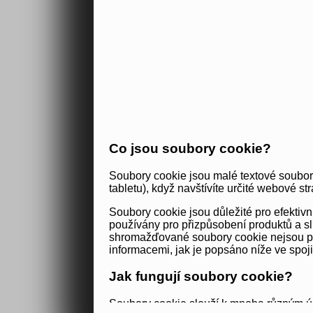
Co jsou soubory cookie?
Soubory cookie jsou malé textové soubor
tabletu), když navštívíte určité webové str
Soubory cookie jsou důležité pro efekti
používány pro přizpůsobení produktů a sl
shromažďované soubory cookie nejsou použ
informacemi, jak je popsáno níže ve spoj
Jak fungují soubory cookie?
Soubory cookie slouží k mnoha různým úč