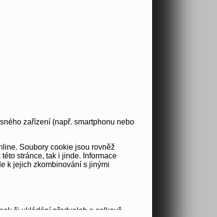
osného zařízení (např. smartphonu nebo
nline. Soubory cookie jsou rovněž
to stránce, tak i jinde. Informace
e k jejich zkombinování s jinými
nek či ukládání předvoleb a celkově