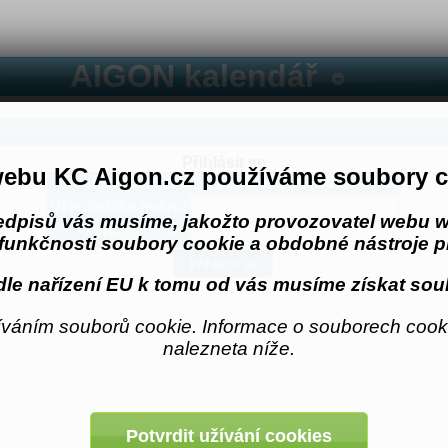
AIGON kalendář
Přihlásit se
ebu KC Aigon.cz používáme soubory c
Musíte mít povolené cookies pro přihlášení.
Uživatelské jméno
edpisů vás musíme, jakožto provozovatel webu w
Heslo
funkčnosti soubory cookie a obdobné nástroje pr
le nařízení EU k tomu od vás musíme získat sou
váním souborů cookie. Informace o souborech cooki
nalezneta níže.
Potvrdit užívání cookies