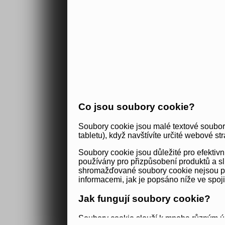
Co jsou soubory cookie?
Soubory cookie jsou malé textové soubor
tabletu), když navštívíte určité webové str
Soubory cookie jsou důležité pro efekti
používány pro přizpůsobení produktů a sl
shromažďované soubory cookie nejsou použ
informacemi, jak je popsáno níže ve spoj
Jak fungují soubory cookie?
Soubory cookie slouží k mnoha různým úč