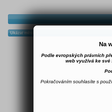
Ukázat měsíc
Na w
Podle evropských právních př
web využívá ke své 
Pod
Pokračováním souhlasíte s použí