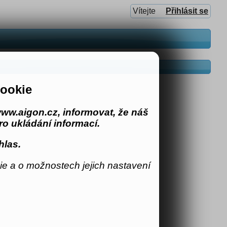
Vítejte
Přihlásit se
ookie
ww.aigon.cz, informovat, že náš
o ukládání informací.
hlas.
e a o možnostech jejich nastavení