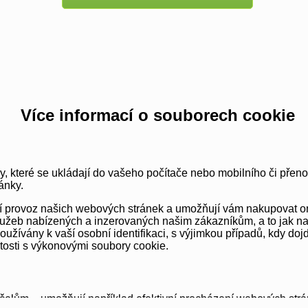
Více informací o souborech cookie
y, které se ukládají do vašeho počítače nebo mobilního či přen
ánky.
vní provoz našich webových stránek a umožňují vám nakupovat o
užeb nabízených a inzerovaných našim zákazníkům, a to jak na té
ívány k vaší osobní identifikaci, s výjimkou případů, kdy dojd
itosti s výkonovými soubory cookie.
elům – umožňují například efektivní procházení webových strá