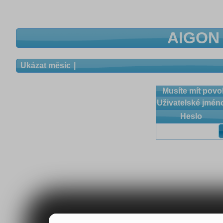
AIGON 
Ukázat měsíc
Musíte mít povol
Uživatelské jmén
Heslo