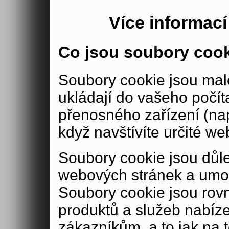
Více informac
Co jsou soubory coo
Soubory cookie jsou malé
ukládají do vašeho počít
přenosného zařízení (nap
když navštívíte určité we
Soubory cookie jsou důle
webových stránek a umož
Soubory cookie jsou rov
produktů a služeb nabíz
zákazníkům, a to jak na té