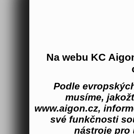
Na webu KC Aigo
Podle evropských
musíme, jakož
www.aigon.cz, inform
své funkčnosti s
nástroje pro 