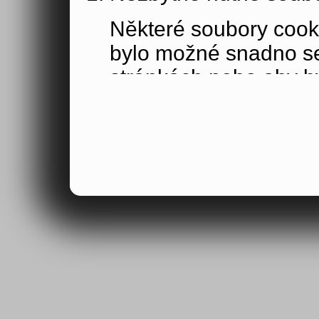
Některé soubory cook
bylo možné snadno s
stránkách nebo aby b
funkce, které jste si 
obsahu nákupního koší
osoby jakožto uživate
Výkonové soubory co
Výkonové soubory coo
tom, jak používáte na
stránky jste navštívil
Tyto soubory cookie n
by samy o sobě identi