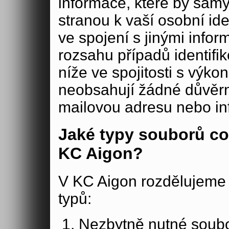
informace, které by samy
stranou k vaší osobní iden
ve spojení s jinými in
rozsahu případů identifi
níže ve spojitosti s výko
neobsahují žádné důvěrné
mailovou adresu nebo in
Jaké typy souborů co
KC Aigon?
V KC Aigon rozdělujeme 
typů:
Nezbytně nutné soubo