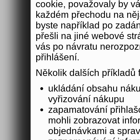
cookie, považovaly by v
každém přechodu na něja
byste například po zadán
přešli na jiné webové st
vás po návratu nerozpoz
přihlášení.
Několik dalších příkladů
ukládání obsahu nák
vyřizování nákupu
zapamatování přihlašo
mohli zobrazovat info
objednávkami a sprav