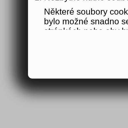
Některé soubory cook
bylo možné snadno s
stránkách nebo aby b
funkce, které jste si 
obsahu nákupního koší
osoby jakožto uživate
Výkonové soubory co
Výkonové soubory coo
tom, jak používáte na
stránky jste navštívil
Tyto soubory cookie n
by samy o sobě identi