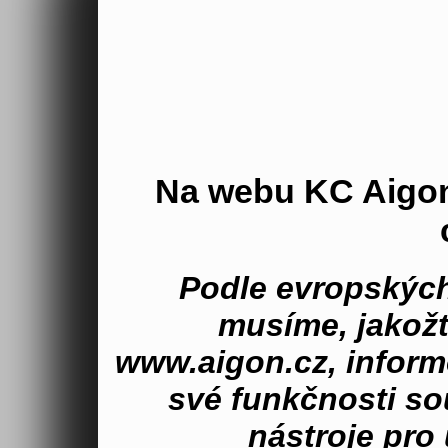
Na webu KC Aigo
Podle evropských
musíme, jakož
www.aigon.cz, inform
své funkčnosti s
nástroje pro 