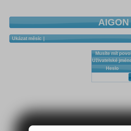
AIGON 
Ukázat měsíc
Musíte mít povol
Uživatelské jmén
Heslo