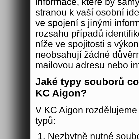
informace, které by samy
stranou k vaší osobní iden
ve spojení s jinými in
rozsahu případů identifi
níže ve spojitosti s výko
neobsahují žádné důvěrné
mailovou adresu nebo in
Jaké typy souborů co
KC Aigon?
V KC Aigon rozdělujeme 
typů:
Nezbytně nutné soubo