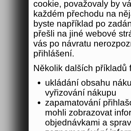
cookie, považovaly by v
každém přechodu na něja
byste například po zadán
přešli na jiné webové st
vás po návratu nerozpoz
přihlášení.
Několik dalších příkladů
ukládání obsahu nák
vyřizování nákupu
zapamatování přihlašo
mohli zobrazovat info
objednávkami a sprav