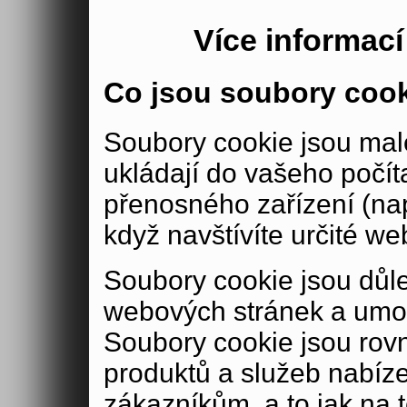
Více informac
Co jsou soubory coo
Soubory cookie jsou malé
ukládají do vašeho počít
přenosného zařízení (nap
když navštívíte určité we
Soubory cookie jsou důle
webových stránek a umož
Soubory cookie jsou rov
produktů a služeb nabíz
zákazníkům, a to jak na té