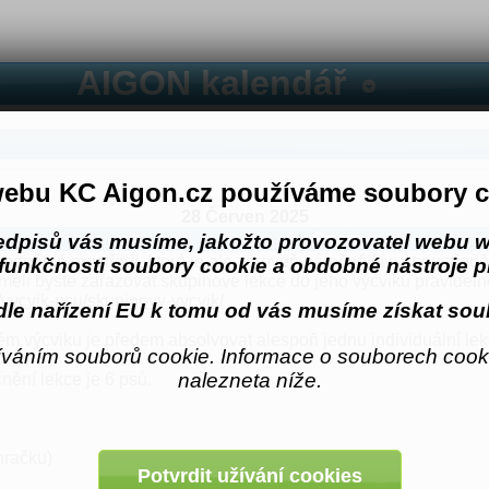
AIGON kalendář
ebu KC Aigon.cz používáme soubory c
28 Červen 2025
Popis
edpisů vás musíme, jakožto provozovatel webu w
podnětné prostředí, které je ale zároveň náročnější na soustředě
funkčnosti soubory cookie a obdobné nástroje pr
měli byste zařazovat skupinové lekce do jeho výcviku pravideln
/vycvik-psu/skupinovy-vycvik/
le nařízení EU k tomu od vás musíme získat sou
 výcviku je předem absolvovat alespoň jednu individuální lek
váním souborů cookie. Informace o souborech cooki
nalezneta níže.
ění lekce je 6 psů.
hračku)
Potvrdit užívání cookies