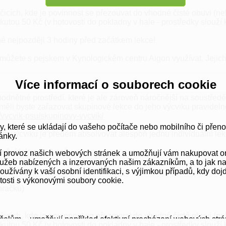
icích, kde je povinnost se přezouvat do vhodné čisté obuvi (ne
kutou 50 Kč (v hotovosti do pokladny v hale - prostředky slouží 
é nejpozději 3 hodiny před začátkem lekce!
ré můžete s pejskem v Kynologickém centru Aigon využívat. Jeji
Více informací o souborech cookie
podnětné prostředí, které je ale zároveň náročnější na soustředě
měli byste zařazovat skupinové lekce do jeho výcviku pravideln
/vycvik-psu/skupinovy-vycvik/
y, které se ukládají do vašeho počítače nebo mobilního či přen
 výcviku je předem absolvovat alespoň jednu individuální lek
ánky.
ění lekce je 6 psů.
vní provoz našich webových stránek a umožňují vám nakupovat o
užeb nabízených a inzerovaných našim zákazníkům, a to jak na té
ívány k vaší osobní identifikaci, s výjimkou případů, kdy dojd
itosti s výkonovými soubory cookie.
hračku)
icích, kde je povinnost se přezouvat do vhodné čisté obuvi (ne
elům – umožňují například efektivní procházení webových strá
kutou 50 Kč (v hotovosti do pokladny v hale - prostředky slouží 