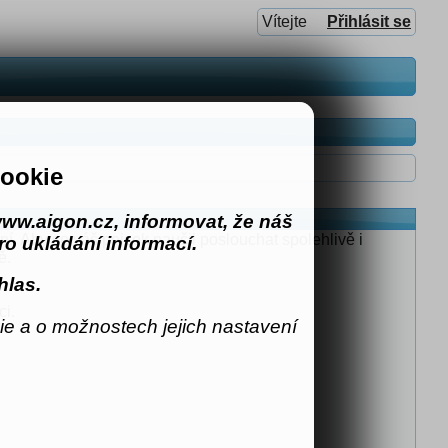
Vítejte
Přihlásit se
ookie
ww.aigon.cz, informovat, že náš
ní. Aby se váš pejsek naučil poslouchat spolehlivě i
o ukládání informací.
ě.
hlas.
ci.
e a o možnostech jejich nastavení