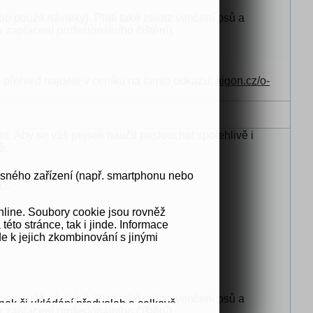
bo použít návleky). Platí také zákaz venčení psů a
k zaplacení profesionálního čištění).
ch přehled najdete v ceníku na tomto odkazu:
aigon.cz/o-
ní. Aby se váš pejsek naučil poslouchat spolehlivě i
ě.
osného zařízení (např. smartphonu nebo
ci.
nline. Soubory cookie jsou rovněž
to stránce, tak i jinde. Informace
e k jejich zkombinování s jinými
bo použít návleky). Platí také zákaz venčení psů a
nek či ukládání předvoleb a celkově
k zaplacení profesionálního čištění).