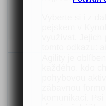
Vyberte si i z d
pejskem v Kynol
využívat. Jejich
tomto odkazu:
a
Agility je oblíbe
každého, kdo ch
pohybovou aktivi
zábavnou formo
komunikaci. Psi 