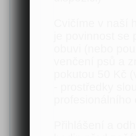
Cvičíme v naší 
je povinnost se
obuvi (nebo použ
venčení psů a zn
pokutou 50 Kč (
- prostředky slo
profesionálního č
Přihlášení a od