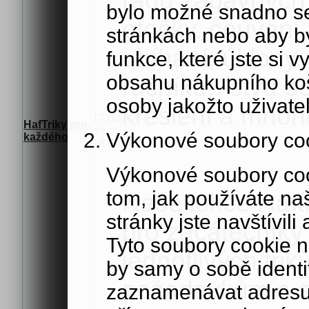
řadu zábavných a
bylo možné snadno s
otočky, couvání,
stránkách nebo aby b
obíhání, úklony,
funkce, které jste si 
obsahu nákupního koší
ručníku, "styď s
osoby jakožto uživate
kreslení a mnoh
17:00
HafTriky pro
do
Výkonové soubory co
každého
18:00
Výkonové soubory coo
tom, jak používáte na
Naše lekce Haft
stránky jste navštívil
pro začátečníky 
Tyto soubory cookie n
jednotlivých tri
by samy o sobě identi
požadavkům a s
zaznamenávat adresu 