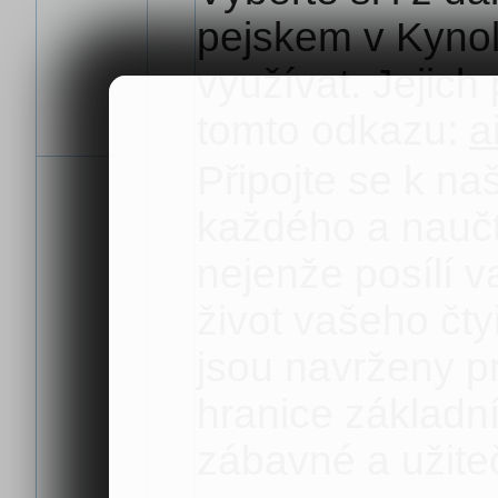
pejskem v Kynol
využívat. Jejich
tomto odkazu:
a
Připojte se k na
každého a naučt
nejenže posílí v
život vašeho čty
jsou navrženy pro
hranice základn
zábavné a užite