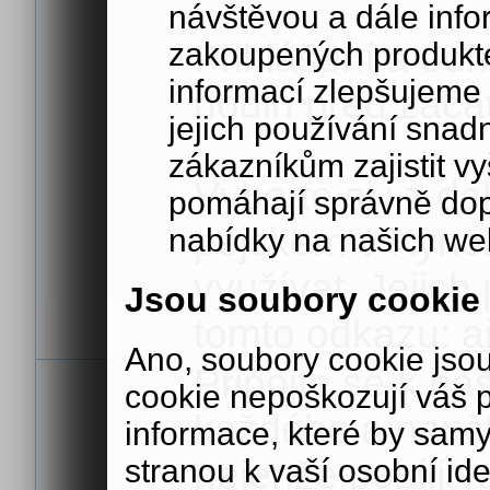
návštěvou a dále inf
Přihlášení a od
zakoupených produkte
informací zlepšujeme 
hodin před začá
jejich používání sna
zákazníkům zajistit v
Vyberte si i z d
pomáhají správně dopo
pejskem v Kynol
nabídky na našich we
využívat. Jejich
Jsou soubory cookie
tomto odkazu:
a
Ano, soubory cookie js
Připojte se k na
cookie nepoškozují váš 
každého a naučt
informace, které by samy
nejenže posílí v
stranou k vaší osobní iden