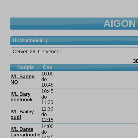
AIGON 
Ukázat měsíc
Červen 29
Červenec 1
3
Nadpis
Čas
10:00
IVL Sanny
do
NO
10:45
10:45
IVL Bary
do
bostonek
11:30
11:30
IVL Bailey
do
pudl
12:15
14:00
IVL Dante
do
Labradoodle
14:45