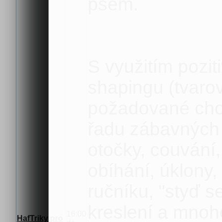
psem.
S využitím pozit
shapingu (tvaro
požadované chov
řadu zábavných a
otočky, couvání,
obíhání, úklony,
ručníku, "styď s
kreslení a mnoh
16:00
HafTriky pro