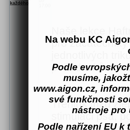
do
každého
17:00
Naše lekce Haft
Na webu KC Aigo
pro začátečníky 
jednotlivých tri
požadavkům a s
Podle evropských
musíme, jakož
www.aigon.cz, inform
své funkčnosti s
Trénink triků zl
nástroje pro 
stimulaci psa, p
Podle nařízení EU k
podporuje jeho 