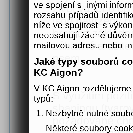
ve spojení s jinými in
život vašeho čty
rozsahu případů identifi
jsou navrženy pro
níže ve spojitosti s výko
hranice základn
neobsahují žádné důvěrné
zábavné a užite
mailovou adresu nebo in
psem.
Jaké typy souborů co
KC Aigon?
V KC Aigon rozdělujeme 
S využitím pozit
typů:
shapingu (tvaro
Nezbytně nutné soubo
požadované chov
Některé soubory cook