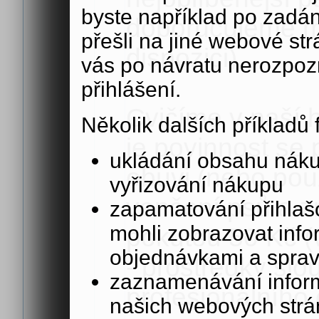
byste například po zadán
doporučujeme mi
přešli na jiné webové st
dispozici)
vás po návratu nerozpoz
přihlášení.
Cvičíme v naší 
Několik dalších příkladů
je povinnost se
ukládání obsahu nák
obuvi (nebo použ
vyřizování nákupu
venčení psů a zn
zapamatování přihlašo
mohli zobrazovat info
pokutou 50 Kč (
objednávkami a sprav
- prostředky slo
zaznamenávání inform
profesionálního č
našich webových strá