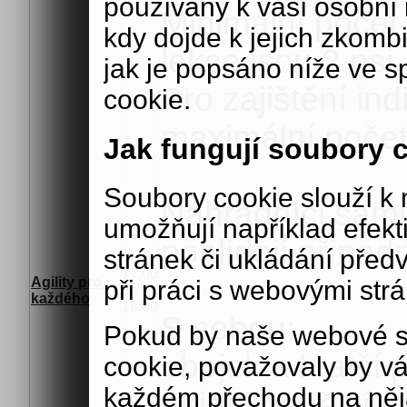
používány k vaší osobní i
Minimální počet
kdy dojde k jejich zkomb
lekce jsou 2 psi.
jak je popsáno níže ve s
Pro zajištění ind
cookie.
maximální počet 
Jak fungují soubory 
Soubory cookie slouží 
Náhradníci sami 
umožňují například efek
pohlídají případ
stránek či ukládání před
17:00
Agility pro
při práci s webovými str
do
každého
18:00
S sebou:
Pokud by naše webové s
obojek a kratší 
cookie, považovaly by v
každém přechodu na něja
nejoblíbenější 