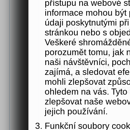
přístupu na webové s
informace mohou být p
údaji poskytnutými při
Trénink triků zl
stránkou nebo s obje
stimulaci psa, p
Veškeré shromážděné
podporuje jeho 
porozumět tomu, jak 
naši návštěvníci, poc
shapingu navíc r
zajímá, a sledovat ef
myšlení psa, což
mohli zlepšovat způs
porozumění mez
ohledem na vás. Tyto
zlepšovat naše webov
jejich používání.
Připojte se k ná
Funkční soubory cook