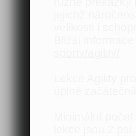
různé překážky (
jejichž náročno
velikosti i sch
Bližší informace
sporty/agility/
Lekce Agility pr
úplné začáteční
Minimální počet
lekce jsou 2 psi.