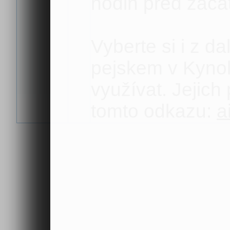
hodin před začá
Vyberte si i z d
pejskem v Kynol
využívat. Jejich
tomto odkazu:
a