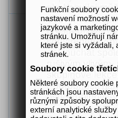
obohacující můž
Funkční soubory cook
Výcvik ve skupi
nastavení možností w
jazykové a marketing
prostředí, které
stránku. Umožňují ná
soustředění. Aby
které jste si vyžádali,
poslouchat spol
stránek.
rušivým vlivům, 
Soubory cookie třetíc
skupinové lekce 
Některé soubory cookie
Podrobnosti naj
stránkách jsou nastaveny
psu/skupinovy-v
různými způsoby spolup
externí analytické služ