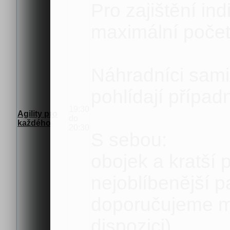
Pro zajištění ind
maximální počet 
Náhradníci sami 
pohlídají případ
19:30
Agility pro
do
každého
20:30
S sebou:
obojek a kratší 
nejoblíbenější 
doporučujeme mi
dispozici)