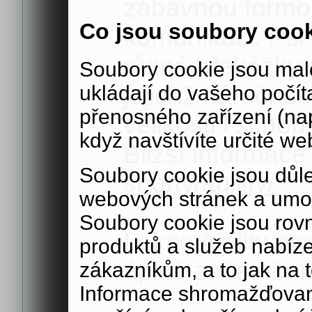
zábavnou formo
Co jsou soubory coo
komunikaci. Psi 
různé překážky (
Soubory cookie jsou malé
jejichž náročno
ukládají do vašeho počít
přenosného zařízení (nap
velikosti i sch
když navštívíte určité we
Bližší informace
Soubory cookie jsou důle
sporty/agility/
webových stránek a umož
Soubory cookie jsou rov
Lekce Agility pr
produktů a služeb nabíz
úplné začáteční
zákazníkům, a to jak na té
Informace shromažďovan