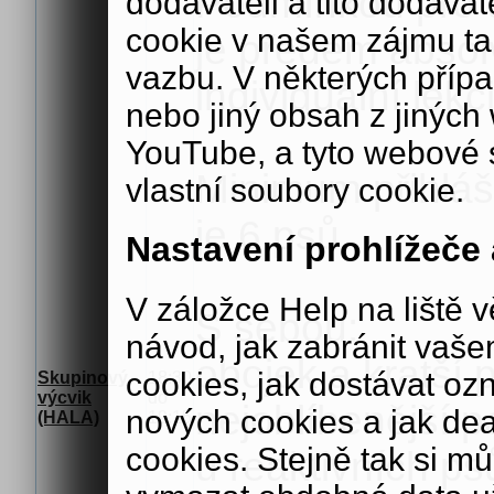
Podmínkou pro 
dodavateli a tito dodava
cookie v našem zájmu ta
je předem absol
vazbu. V některých příp
individuální lekci
nebo jiný obsah z jiných
YouTube, a tyto webové 
Minimum přihláš
vlastní soubory cookie.
je 6 psů.
Nastavení prohlížeče
V záložce Help na liště v
S sebou:
návod, jak zabránit vaše
obojek a kratší 
cookies, jak dostávat oz
Skupinový
18:30
výcvik
do
nejoblíbenější 
nových cookies a jak de
(HALA)
19:15
cookies. Stejně tak si m
u reaktivních p