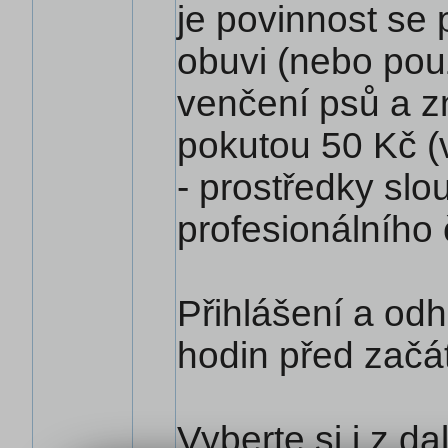
je povinnost se
obuvi (nebo použ
venčení psů a zn
pokutou 50 Kč (
- prostředky slo
profesionálního č
Přihlášení a od
hodin před začá
Vyberte si i z d