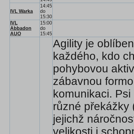
14:45
IVL Warka
do
15:30
IVL
15:00
Abbadon
do
AUO
15:45
Agility je oblíbe
každého, kdo ch
pohybovou aktivi
zábavnou formo
komunikaci. Psi 
různé překážky (
jejichž náročno
velikosti i sch