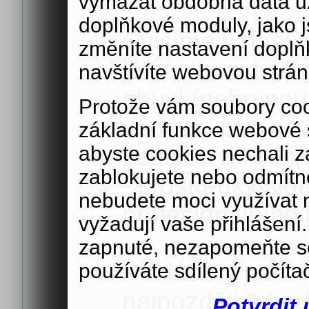
vymazat obdobná data u
doplňkové moduly, jako js
Cvičíme v naší 
změníte nastavení doplň
je povinnost se
navštívíte webovou strán
obuvi (nebo použ
Protože vám soubory coo
venčení psů a zn
základní funkce webové 
abyste cookies nechali 
pokutou 50 Kč (
zablokujete nebo odmítn
- prostředky slo
nebudete moci využívat n
profesionálního č
vyžadují vaše přihlášení
zapnuté, nezapomeňte se
Přihlášení nebo
používáte sdílený počíta
nejpozději 3 ho
Potvrdit 