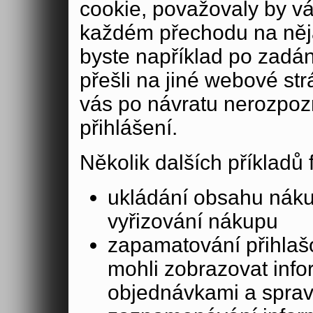
cookie, považovaly by v
každém přechodu na něja
byste například po zadán
přešli na jiné webové st
vás po návratu nerozpoz
přihlášení.
Několik dalších příkladů
ukládání obsahu nák
vyřizování nákupu
zapamatování přihlašo
mohli zobrazovat info
objednávkami a sprav