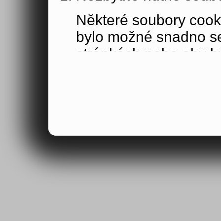
Některé soubory cook
bylo možné snadno s
stránkách nebo aby b
funkce, které jste si 
obsahu nákupního koší
osoby jakožto uživate
Výkonové soubory co
Výkonové soubory coo
tom, jak používáte na
stránky jste navštívil
Tyto soubory cookie n
by samy o sobě identi