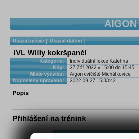
AIGON 
Ukázat měsíc
Ukázat datum
IVL Willy kokršpaněl
Kategorie:
Individuální lekce Kateřina
Kdy:
27 Zář 2022 v 15:00 do 15:45
Místo výcviku:
Aigon cvičiště Michálkovice
Naposledy upraveno:
2022-09-27 15:33:42
Popis
Přihlášení na trénink
Pro přihlašování se n