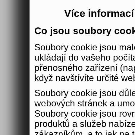
Více informac
Co jsou soubory coo
Soubory cookie jsou malé
ukládají do vašeho počít
přenosného zařízení (nap
když navštívíte určité we
Soubory cookie jsou důle
webových stránek a umož
Soubory cookie jsou rov
produktů a služeb nabíz
zákazníkům, a to jak na té