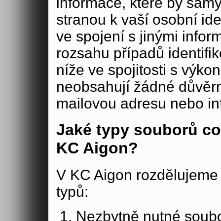
informace, které by samy
stranou k vaší osobní iden
ve spojení s jinými in
rozsahu případů identifi
níže ve spojitosti s výko
neobsahují žádné důvěrné
mailovou adresu nebo in
Jaké typy souborů co
KC Aigon?
V KC Aigon rozdělujeme 
typů:
Nezbytně nutné soubo