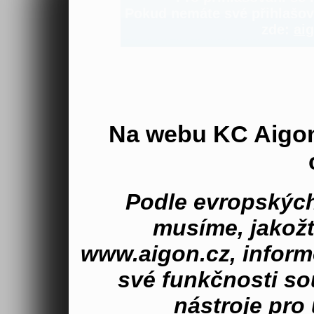
Pokud nemáte své přihlašova
zde:
aig
Na webu KC Aigo
Podle evropských
musíme, jakož
www.aigon.cz, inform
své funkčnosti s
nástroje pro 