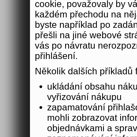
cookie, považovaly by v
každém přechodu na něja
byste například po zadán
přešli na jiné webové st
vás po návratu nerozpoz
přihlášení.
Několik dalších příkladů
ukládání obsahu nák
vyřizování nákupu
zapamatování přihlašo
mohli zobrazovat info
objednávkami a sprav