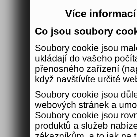
Více informac
Co jsou soubory coo
Soubory cookie jsou malé
ukládají do vašeho počít
přenosného zařízení (nap
když navštívíte určité we
Soubory cookie jsou důle
webových stránek a umož
Soubory cookie jsou rov
produktů a služeb nabíz
zákazníkům, a to jak na té