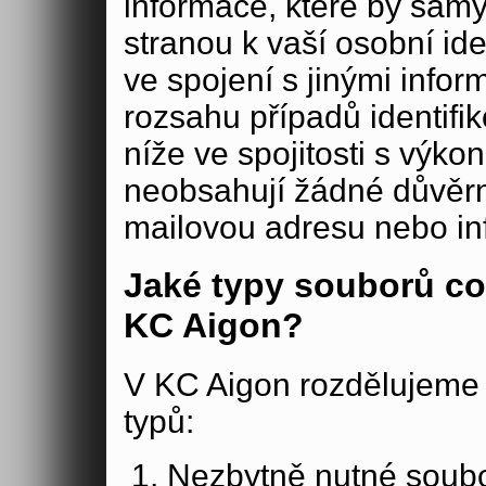
informace, které by samy
stranou k vaší osobní iden
ve spojení s jinými in
rozsahu případů identifi
níže ve spojitosti s výko
neobsahují žádné důvěrné
mailovou adresu nebo in
Jaké typy souborů co
KC Aigon?
V KC Aigon rozdělujeme 
typů:
Nezbytně nutné soubo