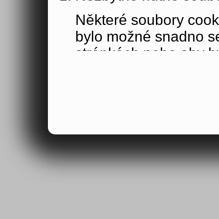
Některé soubory cook
bylo možné snadno s
stránkách nebo aby b
funkce, které jste si 
obsahu nákupního koší
osoby jakožto uživate
Výkonové soubory co
Výkonové soubory coo
tom, jak používáte na
stránky jste navštívil
Tyto soubory cookie n
by samy o sobě identi