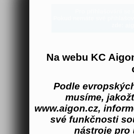
Pro přihlašování se n
Pokud nemáte své přihlašova
zde:
aig
Na webu KC Aigo
Podle evropských
musíme, jakož
www.aigon.cz, inform
své funkčnosti s
nástroje pro 