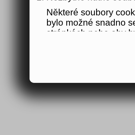
Některé soubory cook
bylo možné snadno s
stránkách nebo aby b
funkce, které jste si 
obsahu nákupního koší
osoby jakožto uživate
Výkonové soubory co
Výkonové soubory coo
tom, jak používáte na
stránky jste navštívil
Tyto soubory cookie n
by samy o sobě identi