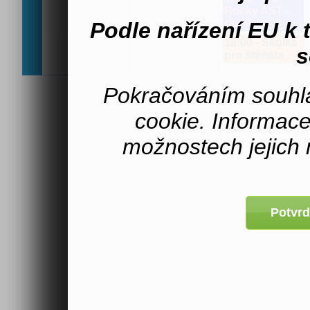
Rocky AST -
domluva
Podle nařízení EU k
18:00 - Školka
s
pro štěňata
Pokračováním souhla
cookie. Informac
možnostech jejich 
Potvrd