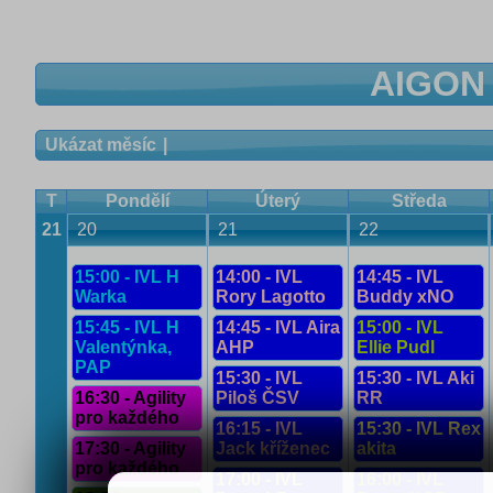
AIGON 
Ukázat měsíc
T
Pondělí
Úterý
Středa
21
20
21
22
15:00 - IVL H
14:00 - IVL
14:45 - IVL
Warka
Rory Lagotto
Buddy xNO
15:45 - IVL H
14:45 - IVL Aira
15:00 - IVL
Valentýnka,
AHP
Ellie Pudl
PAP
15:30 - IVL
15:30 - IVL Aki
16:30 - Agility
Piloš ČSV
RR
pro každého
16:15 - IVL
15:30 - IVL Rex
17:30 - Agility
Jack kříženec
akita
pro každého
17:00 - IVL
16:00 - IVL