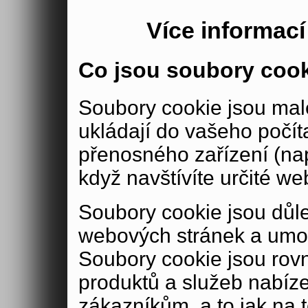
Více informac
Co jsou soubory coo
Soubory cookie jsou malé
ukládají do vašeho počít
přenosného zařízení (nap
když navštívíte určité we
Soubory cookie jsou důle
webových stránek a umož
Soubory cookie jsou rov
produktů a služeb nabíz
zákazníkům, a to jak na té