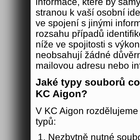
informace, které by samy
stranou k vaší osobní iden
ve spojení s jinými in
rozsahu případů identifi
níže ve spojitosti s výko
neobsahují žádné důvěrné
mailovou adresu nebo in
Jaké typy souborů co
KC Aigon?
V KC Aigon rozdělujeme 
typů:
Nezbytně nutné soubo