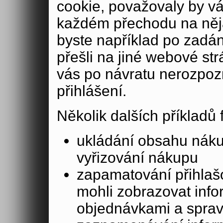
cookie, považovaly by v
každém přechodu na něja
byste například po zadán
přešli na jiné webové st
vás po návratu nerozpoz
přihlášení.
Několik dalších příkladů
ukládání obsahu nák
vyřizování nákupu
zapamatování přihlašo
mohli zobrazovat info
objednávkami a sprav