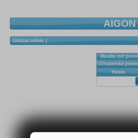
AIGON 
Ukázat měsíc
Musíte mít povol
Uživatelské jmén
Heslo