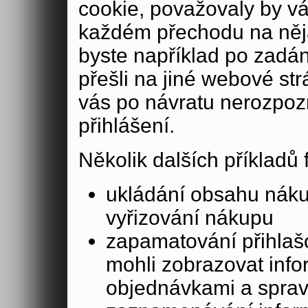
cookie, považovaly by v
každém přechodu na něja
byste například po zadán
přešli na jiné webové st
vás po návratu nerozpoz
přihlášení.
Několik dalších příkladů
ukládání obsahu nák
vyřizování nákupu
zapamatování přihlašo
mohli zobrazovat info
objednávkami a sprav