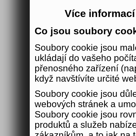
Více informac
Co jsou soubory coo
Soubory cookie jsou malé
ukládají do vašeho počít
přenosného zařízení (nap
když navštívíte určité we
Soubory cookie jsou důle
webových stránek a umož
Soubory cookie jsou rov
produktů a služeb nabíz
zákazníkům, a to jak na té