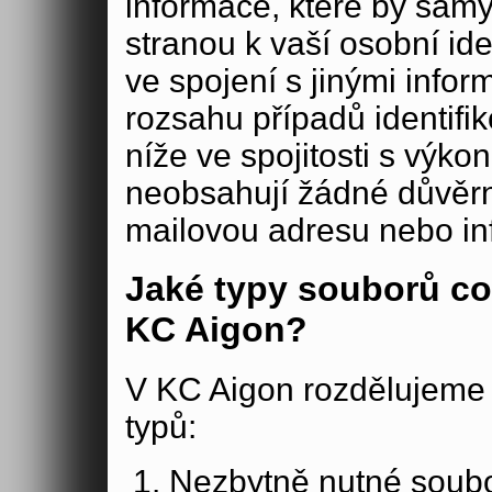
informace, které by samy
stranou k vaší osobní iden
ve spojení s jinými in
rozsahu případů identifi
níže ve spojitosti s výko
neobsahují žádné důvěrné
mailovou adresu nebo in
Jaké typy souborů co
KC Aigon?
V KC Aigon rozdělujeme 
typů:
Nezbytně nutné soubo