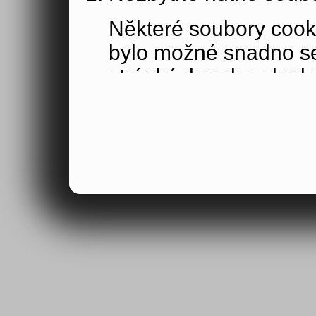
Některé soubory cook
bylo možné snadno s
stránkách nebo aby b
funkce, které jste si 
obsahu nákupního koší
osoby jakožto uživate
Výkonové soubory co
Výkonové soubory coo
tom, jak používáte na
stránky jste navštívil
Tyto soubory cookie n
by samy o sobě identi