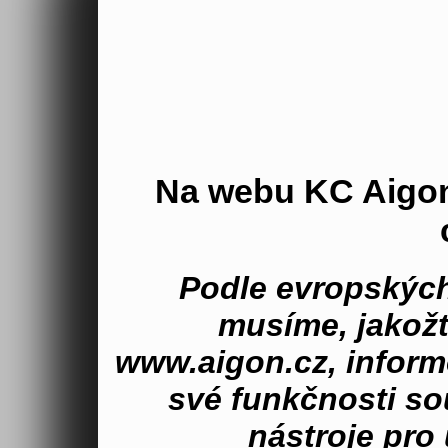
Na webu KC Aigo
Podle evropských
musíme, jakož
www.aigon.cz, inform
své funkčnosti s
nástroje pro 