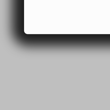
Tyto soubory cookie n
by samy o sobě identi
zaznamenávat adresu 
přístupu na webové s
informace mohou být p
údaji poskytnutými při
stránkou nebo s obje
Veškeré shromážděné
porozumět tomu, jak 
naši návštěvníci, poc
zajímá, a sledovat ef
mohli zlepšovat způs
ohledem na vás. Tyto