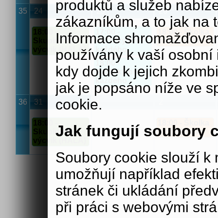
produktů a služeb nabíz
35
24
25
26
zákazníkům, a to jak na té
18:00 -
17:00 -
18:00 - Školka
Informace shromažďovan
Skupinový
HafTriky pro
pro štěňata
výcvik (HALA)
každého
používány k vaší osobní i
18:00 -
kdy dojde k jejich zkomb
HafTriky pro
každého
jak je popsáno níže ve s
cookie.
36
31
1
2
18:00 -
18:00 - Školka
Jak fungují soubory 
Skupinový
pro štěňata
výcvik (HALA)
Soubory cookie slouží 
umožňují například efek
stránek či ukládání před
při práci s webovými str