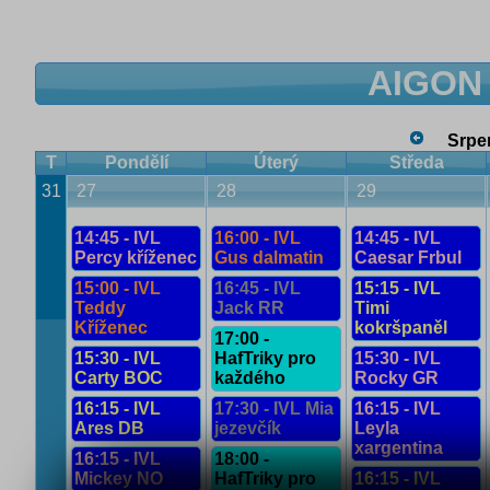
AIGON 
Srpe
T
Pondělí
Úterý
Středa
31
27
28
29
14:45 - IVL
16:00 - IVL
14:45 - IVL
Percy kříženec
Gus dalmatin
Caesar Frbul
15:00 - IVL
16:45 - IVL
15:15 - IVL
Teddy
Jack RR
Timi
Kříženec
kokršpaněl
17:00 -
15:30 - IVL
HafTriky pro
15:30 - IVL
Carty BOC
každého
Rocky GR
16:15 - IVL
17:30 - IVL Mia
16:15 - IVL
Ares DB
jezevčík
Leyla
xargentina
16:15 - IVL
18:00 -
Mickey NO
HafTriky pro
16:15 - IVL