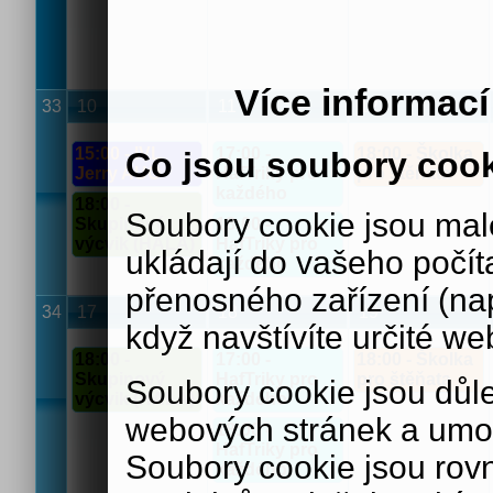
Více informac
33
10
11
12
15:00 - IVL
17:00 -
18:00 - Školka
Co jsou soubory coo
Jerry AUO
HafTriky pro
pro štěňata
každého
18:00 -
Soubory cookie jsou malé
Skupinový
18:00 -
výcvik (HALA)
HafTriky pro
ukládají do vašeho počít
každého
přenosného zařízení (nap
34
17
18
19
když navštívíte určité we
18:00 -
17:00 -
18:00 - Školka
Skupinový
HafTriky pro
pro štěňata
Soubory cookie jsou důle
výcvik (HALA)
každého
webových stránek a umož
18:00 -
HafTriky pro
Soubory cookie jsou rov
každého